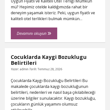
Uygun Fiyatlı ve Kaliteli Otel Terliği Mümkün
mü? Hepimiz otelde kaldığımızda rahat bir
deneyim yaşamak isteriz. Peki, uygun fiyatlı ve
kaliteli otel terlikleri bulmak mümkün…
Uygun
Devamını okuyun
Fiyatli
Ve
Kaliteli
Cocuklarda Kaygi Bozuklugu
Otel
Belirtileri
Terligi
Mumkun
Yazar:
admin
Tarih:
Temmuz 28, 2026
Mu
Çocuklarda Kaygı Bozukluğu Belirtileri Bu
makalede çocuklarda kaygı bozukluğunun
belirtileri, nedenleri ve nasıl başa çıkılabileceği
üzerine bilgiler sunulacaktır. Kaygı bozukluğu,
çocukların günlük yaşamını olumsuz