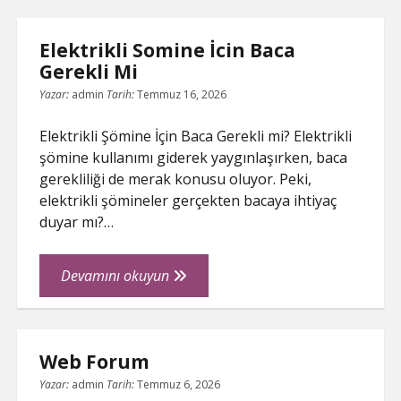
Seyahatleri
İcin
Elektrikli Somine İcin Baca
Arac
Gerekli Mi
Kiralama
Yazar:
admin
Tarih:
Temmuz 16, 2026
Elektrikli Şömine İçin Baca Gerekli mi? Elektrikli
şömine kullanımı giderek yaygınlaşırken, baca
gerekliliği de merak konusu oluyor. Peki,
elektrikli şömineler gerçekten bacaya ihtiyaç
duyar mı?…
Elektrikli
Devamını okuyun
Somine
İcin
Baca
Web Forum
Gerekli
Mi
Yazar:
admin
Tarih:
Temmuz 6, 2026