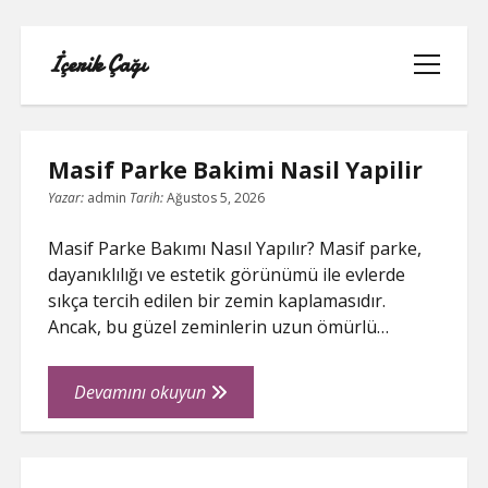
İçerik Çağı
menüyü
aç
İçerik
Masif Parke Bakimi Nasil Yapilir
Çağı
Yazar:
admin
Tarih:
Ağustos 5, 2026
Posts
LISTE
Masif Parke Bakımı Nasıl Yapılır? Masif parke,
dayanıklılığı ve estetik görünümü ile evlerde
REELS BEĞENI ATMA HILESI PARASIZ
sıkça tercih edilen bir zemin kaplamasıdır.
Ancak, bu güzel zeminlerin uzun ömürlü…
SAYFA LISTESI
Masif
Devamını okuyun
TWITTER BEĞENI HILESI ŞIFRESIZ
Parke
Bakimi
TWITTER PROFIL FOTO
Nasil