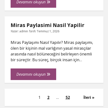
Profesyonel
Devamını okuyun
Seflerin
Tercihi
Neden
Miras Paylasimi Nasil Yapilir
Oztiryakiler
Yazar:
admin
Tarih:
Temmuz 1, 2026
Miras Paylaşımı Nasıl Yapılır? Miras paylaşımı,
ölen bir kişinin mal varlığının yasal mirasçılar
arasında nasıl bölüneceğini belirleyen önemli
bir süreçtir. Bu süreç, birçok insan için…
Miras
Devamını okuyun
Paylasimi
Nasil
Yapilir
Yazı
1
2
…
52
İleri
sayfalaması