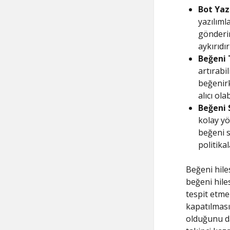
Bot Yazı
yazılıml
gönderir
aykırıdı
Beğeni 
artırabi
beğenirk
alıcı ola
Beğeni 
kolay yö
beğeni s
politikal
Beğeni hile
beğeni hile
tespit etmek
kapatılması
olduğunu da