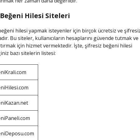
anmak her zaman daha değerlidir.
 Beğeni Hilesi Siteleri
eğeni hilesi yapmak isteyenler için birçok ücretsiz ve şifresiz
ır. Bu siteler, kullanıcıların hesaplarını güvende tutmak ve
rtırmak için hizmet vermektedir. İşte, şifresiz beğeni hilesi
niz bazı sitelerin listesi:
niKrali.com
niHilesi.com
niKazan.net
niPaneli.com
niDeposu.com