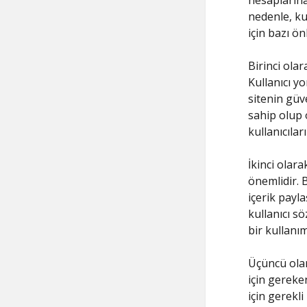
hesaplarına 
nedenle, kul
için bazı ön
Birinci olar
Kullanıcı y
sitenin güve
sahip olup 
kullanıcılar
İkinci olara
önemlidir. 
içerik payla
kullanıcı s
bir kullanı
Üçüncü olar
için gereken
için gerekli