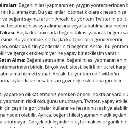
lımları:
Beğeni hilesi yapmanın en yaygın yöntemlerinden b
arını kullanmaktır. Bu yazılımlar, otomatik olarak hesabınıza
 ve beğeni sayınızı artırır. Ancak, bu yöntem Twitter’ın polit
r ve hesabınızın askıya alınmasına veya kapatılmasına neden o
Takası:
Başka kullanıcılarla beğeni takası yaparak beğeni say
lirsiniz. Bu yöntemde, siz başka kullanıcıların gönderilerini
en, onlar da sizin gönderilerinizi beğenir. Ancak, bu yönt
bilir ve gerçek etkileşim yerine yapay bir etkileşim yaratır.
Satın Alma:
Beğeni satın alma, beğeni hilesi yapmanın en hız
ntemlerinden biridir. Birçok web sitesi, belirli bir ücret karşı
atın alma hizmeti sunar. Ancak, bu yöntem de Twitter’ın
arına aykırıdır ve hesabınızın güvenliği risk altına girebilir.
si yaparken dikkat etmeniz gereken önemli noktalar vardır. Ö
si yapmanın riskli olduğunu unutmayın. Twitter, yapay etkile
 için çeşitli algoritmalar kullanır ve hesabınızı askıya alabili
na neden olabilir. Ayrıca, beğeni hilesi yapmanın etik açıdan 
 unutmayın. Gerçek etkileşimler oluşturmak ve organik bir 