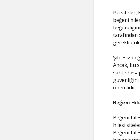
Bu siteler,
beğeni hiles
beğendiğiniz
tarafından 
gerekli önle
Şifresiz beğ
Ancak, bu si
sahte hesap
güvenliğini 
önemlidir.
Beğeni Hil
Beğeni hile
hilesi sitel
Beğeni hiles