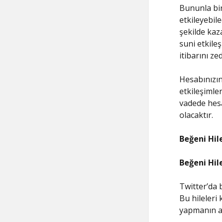
Bununla bir
etkileyebil
şekilde kaza
suni etkileş
itibarını ze
Hesabınızın
etkileşimle
vadede hesa
olacaktır.
Beğeni Hil
Beğeni Hil
Twitter’da 
Bu hileleri
yapmanın av