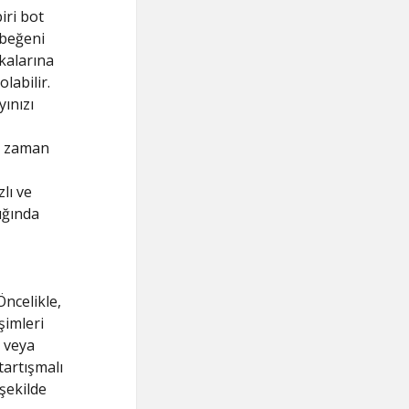
iri bot
 beğeni
ikalarına
labilir.
ınızı
em zaman
lı ve
lığında
ncelikle,
şimleri
r veya
tartışmalı
şekilde