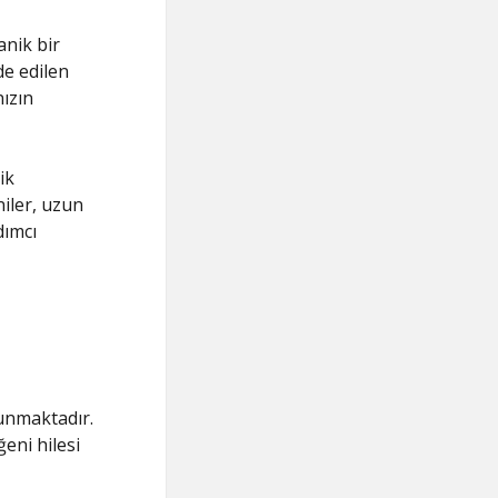
anik bir
de edilen
nızın
ik
iler, uzun
dımcı
lunmaktadır.
eni hilesi