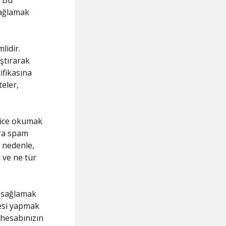
. Bu
 sağlamak
lidir.
ştırarak
tifikasına
teler,
atlice okumak
nra spam
u nedenle,
 ve ne tür
m sağlamak
lesi yapmak
, hesabınızın