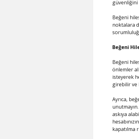
güvenliğini
Beğeni hile
noktalara d
sorumluluğu
Beğeni Hil
Beğeni hile
önlemler alm
isteyerek h
girebilir ve
Ayrıca, beğ
unutmayın. 
askıya alab
hesabınızın
kapatılma r