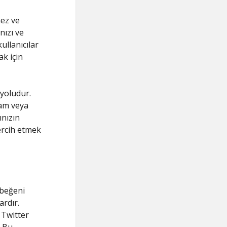
mez ve
nızı ve
ullanıcılar
k için
 yoludur.
pam veya
ınızın
tercih etmek
 beğeni
ardır.
n Twitter