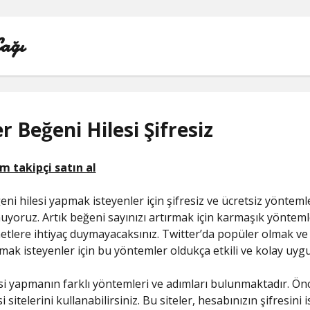
Çağı
r Beğeni Hilesi Şifresiz
LISTE
REELS BEĞENI ATMA HILESI PARASIZ
eni hilesi yapmak isteyenler için şifresiz ve ücretsiz yönteml
SAYFA LISTESI
nuyoruz. Artık beğeni sayınızı artırmak için karmaşık yöntem
metlere ihtiyaç duymayacaksınız. Twitter’da popüler olmak ve
TWITTER BEĞENI HILESI ŞIFRESIZ
lmak isteyenler için bu yöntemler oldukça etkili ve kolay uygu
TWITTER PROFIL FOTO
si yapmanın farklı yöntemleri ve adımları bulunmaktadır. Önc
i sitelerini kullanabilirsiniz. Bu siteler, hesabınızın şifresini