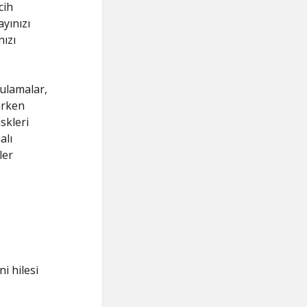
cih
yınızı
nızı
gulamalar,
arken
skleri
alı
ler
i hilesi