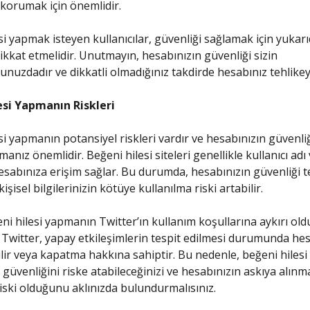
 korumak için önemlidir.
si yapmak isteyen kullanıcılar, güvenliği sağlamak için yukarı
ikkat etmelidir. Unutmayın, hesabınızın güvenliği sizin
nuzdadır ve dikkatli olmadığınız takdirde hesabınız tehlikeye
esi Yapmanın Riskleri
si yapmanın potansiyel riskleri vardır ve hesabınızın güvenliğ
anız önemlidir. Beğeni hilesi siteleri genellikle kullanıcı adı 
esabınıza erişim sağlar. Bu durumda, hesabınızın güvenliği t
 kişisel bilgilerinizin kötüye kullanılma riski artabilir.
eni hilesi yapmanın Twitter’ın kullanım koşullarına aykırı ol
Twitter, yapay etkileşimlerin tespit edilmesi durumunda hes
ilir veya kapatma hakkına sahiptir. Bu nedenle, beğeni hiles
 güvenliğini riske atabileceğinizi ve hesabınızın askıya alınm
iski olduğunu aklınızda bulundurmalısınız.