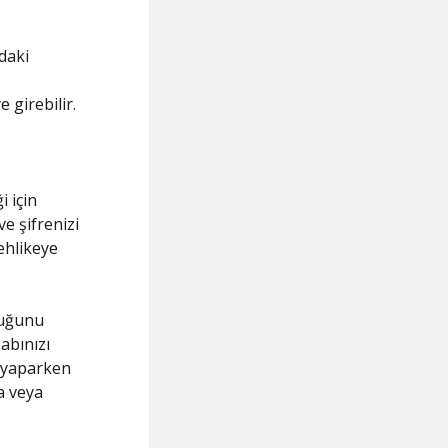
daki
 girebilir.
i için
ve şifrenizi
ehlikeye
duğunu
abınızı
i yaparken
a veya