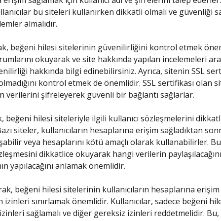
erişim sağlamak için kullanıcı adı ve şifrelerini talep ederler
lanıcılar bu siteleri kullanırken dikkatli olmalı ve güvenliği
lemler almalıdır.
ak, beğeni hilesi sitelerinin güvenilirliğini kontrol etmek önem
orumlarını okuyarak ve site hakkında yapılan incelemeleri ara
nilirliği hakkında bilgi edinebilirsiniz. Ayrıca, sitenin SSL ser
olmadığını kontrol etmek de önemlidir. SSL sertifikası olan si
ın verilerini şifreleyerek güvenli bir bağlantı sağlarlar.
k, beğeni hilesi siteleriyle ilgili kullanıcı sözleşmelerini dikk
Bazı siteler, kullanıcıların hesaplarına erişim sağladıktan so
şabilir veya hesaplarını kötü amaçlı olarak kullanabilirler. B
özleşmesini dikkatlice okuyarak hangi verilerin paylaşılacağını
mın yapılacağını anlamak önemlidir.
ak, beğeni hilesi sitelerinin kullanıcıların hesaplarına erişi
 izinleri sınırlamak önemlidir. Kullanıcılar, sadece beğeni hi
 izinleri sağlamalı ve diğer gereksiz izinleri reddetmelidir. Bu