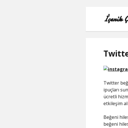
İçerik 
Twitte
Twitter beğ
ipuçları su
ücretli hiz
etkileşim a
Beğeni hile
beğeni hiles