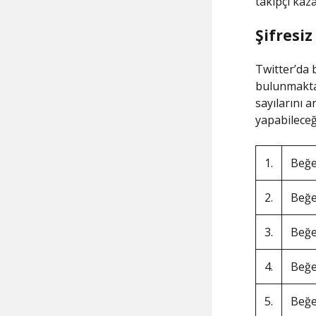
takipçi kaz
Şifresiz
Twitter’da b
bulunmaktad
sayılarını a
yapabileceği
1.
Beğe
2.
Beğe
3.
Beğe
4.
Beğe
5.
Beğe