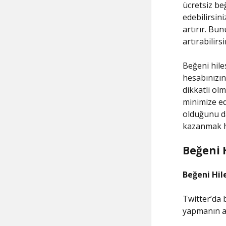
ücretsiz beğ
edebilirsin
artırır. Bun
artırabilirsi
Beğeni hile
hesabınızın
dikkatli olm
minimize ede
olduğunu da
kazanmak h
Beğeni H
Beğeni Hile
Twitter’da b
yapmanın ad