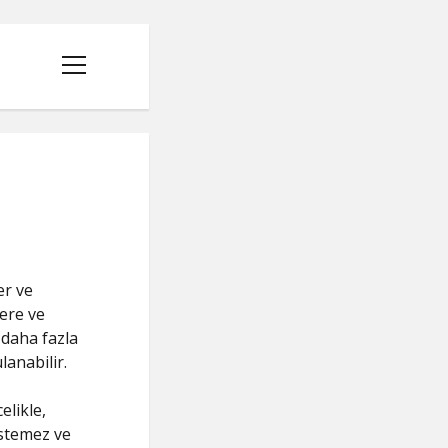
menüyü
aç
er ve
lere ve
 daha fazla
lanabilir.
elikle,
 istemez ve