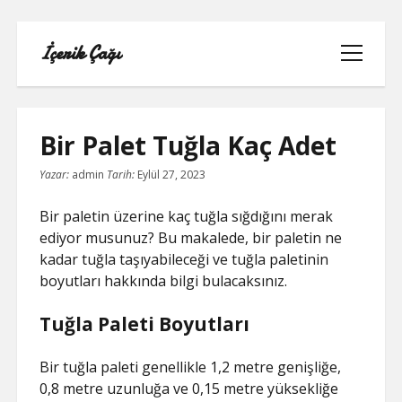
İçerik Çağı
menüyü
aç
Bir Palet Tuğla Kaç Adet
Yazar:
admin
Tarih:
Eylül 27, 2023
LISTE
Bir paletin üzerine kaç tuğla sığdığını merak
REELS BEĞENI ATMA HILESI PARASIZ
ediyor musunuz? Bu makalede, bir paletin ne
kadar tuğla taşıyabileceği ve tuğla paletinin
SAYFA LISTESI
boyutları hakkında bilgi bulacaksınız.
Tuğla Paleti Boyutları
TWITTER BEĞENI HILESI ŞIFRESIZ
TWITTER PROFIL FOTO
Bir tuğla paleti genellikle 1,2 metre genişliğe,
0,8 metre uzunluğa ve 0,15 metre yüksekliğe