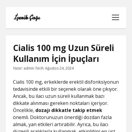
İçerik Çağı
menüyü
aç
Cialis 100 mg Uzun Süreli
Kullanım İçin İpuçları
LISTE
Yazar:
admin
Tarih:
Ağustos 24, 2024
REELS BEĞENI ATMA HILESI PARASIZ
Cialis 100 mg, erkeklerde erektil disfonksiyonun
tedavisinde etkili bir seçenek olarak öne çıkıyor.
SAYFA LISTESI
Ancak, bu ilacı uzun süreli kullanmak bazı
dikkate alınması gereken noktaları içeriyor.
TWITTER BEĞENI HILESI ŞIFRESIZ
Öncelikle,
dozajı dikkatle takip etmek
önemli. Doktorunuzun önerdiği dozdan fazla
TWITTER PROFIL FOTO
almak, yan etkileri artırabilir. Ayrıca, bu ilacı
düzenli aralıklarla kullanmak, etkinliğini en üst