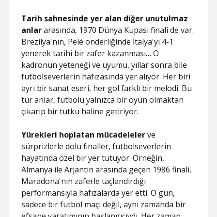
Tarih sahnesinde yer alan diğer unutulmaz
anlar
arasında, 1970 Dünya Kupası finali de var.
Brezilya'nın, Pelé önderliğinde İtalya'yı 4-1
yenerek tarihi bir zafer kazanması… O
kadronun yeteneği ve uyumu, yıllar sonra bile
futbolseverlerin hafızasında yer alıyor. Her biri
ayrı bir sanat eseri, her gol farklı bir melodi. Bu
tür anlar, futbolu yalnızca bir oyun olmaktan
çıkarıp bir tutku haline getiriyor.
Yürekleri hoplatan mücadeleler
ve
sürprizlerle dolu finaller, futbolseverlerin
hayatında özel bir yer tutuyor. Örneğin,
Almanya ile Arjantin arasında geçen 1986 finali,
Maradona'nın zaferle taçlandırdığı
performansıyla hafızalarda yer etti. O gün,
sadece bir futbol maçı değil, aynı zamanda bir
efsane yaratımının başlangıcıydı. Her zaman