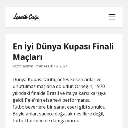
İçerik Çağı
menüyü
aç
En İyi Dünya Kupası Finali
Maçları
LISTE
Yazar:
admin
Tarih:
Aralık 18, 2024
REELS BEĞENI ATMA HILESI PARASIZ
Dünya Kupası tarihi, nefes kesen anlar ve
unutulmaz maçlarla doludur. Örneğin, 1970
SAYFA LISTESI
yılındaki finalde Brazi̇l ve İtalya karşı karşıya
geldi. Pelé'nin efsanevi performansı,
TWITTER BEĞENI HILESI ŞIFRESIZ
futbolseverlere bir sanat eseri gibi sunuldu.
Böyle anlar, sadece doğacak nesillere değil,
TWITTER PROFIL FOTO
futbol tarihine de damga vurdu.