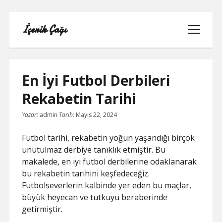
İçerik Çağı
menüyü
aç
En İyi Futbol Derbileri
Rekabetin Tarihi
LISTE
Yazar:
admin
Tarih:
Mayıs 22, 2024
REELS BEĞENI ATMA HILESI PARASIZ
Futbol tarihi, rekabetin yoğun yaşandığı birçok
unutulmaz derbiye tanıklık etmiştir. Bu
SAYFA LISTESI
makalede, en iyi futbol derbilerine odaklanarak
bu rekabetin tarihini keşfedeceğiz.
TWITTER BEĞENI HILESI ŞIFRESIZ
Futbolseverlerin kalbinde yer eden bu maçlar,
büyük heyecan ve tutkuyu beraberinde
TWITTER PROFIL FOTO
getirmiştir.