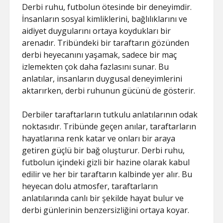
Derbi ruhu, futbolun ötesinde bir deneyimdir.
İnsanların sosyal kimliklerini, bağlılıklarını ve
aidiyet duygularını ortaya koydukları bir
arenadır. Tribündeki bir taraftarın gözünden
derbi heyecanını yaşamak, sadece bir maç
izlemekten çok daha fazlasını sunar. Bu
anlatılar, insanların duygusal deneyimlerini
aktarırken, derbi ruhunun gücünü de gösterir.
Derbiler taraftarların tutkulu anlatılarının odak
noktasıdır. Tribünde geçen anılar, taraftarların
hayatlarına renk katar ve onları bir araya
getiren güçlü bir bağ oluşturur. Derbi ruhu,
futbolun içindeki gizli bir hazine olarak kabul
edilir ve her bir taraftarın kalbinde yer alır. Bu
heyecan dolu atmosfer, taraftarların
anlatılarında canlı bir şekilde hayat bulur ve
derbi günlerinin benzersizliğini ortaya koyar.