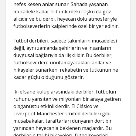
nefes kesen anlar sunar. Sahada yaşanan
mücadele kadar tribünlerdeki coşku da göz
alıcıdır ve bu derbi, heyecan dolu atmosferiyle
futbolseverlerin kalplerinde özel bir yer edinir.
Futbol derbileri, sadece takımların mücadelesi
değil, aynı zamanda şehirlerin ve insanların
duygusal bağlarıyla da ilişkilidir. Bu derbiler,
futbolseverlere unutamayacakları anılar ve
hikayeler sunarken, rekabetin ve tutkunun ne
kadar güçlü olduğunu gösterir.
İki efsane kulüp arasındaki derbiler, futbolun
ruhunu yansıtan ve milyonları bir araya getiren
olağanüstü etkinliklerdir. El Clásico ve
Liverpool-Manchester United derbileri gibi
müsabakalar, taraftarları dünyanın dört bir
yanından heyecanla beklenen maçlardır. Bu
derbilerin tarihi hikayeleri, futbolseverleri