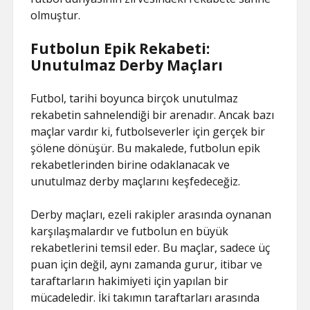
olmuştur.
Futbolun Epik Rekabeti:
Unutulmaz Derby Maçları
Futbol, tarihi boyunca birçok unutulmaz
rekabetin sahnelendiği bir arenadır. Ancak bazı
maçlar vardır ki, futbolseverler için gerçek bir
şölene dönüşür. Bu makalede, futbolun epik
rekabetlerinden birine odaklanacak ve
unutulmaz derby maçlarını keşfedeceğiz.
Derby maçları, ezeli rakipler arasında oynanan
karşılaşmalardır ve futbolun en büyük
rekabetlerini temsil eder. Bu maçlar, sadece üç
puan için değil, aynı zamanda gurur, itibar ve
taraftarların hakimiyeti için yapılan bir
mücadeledir. İki takımın taraftarları arasında