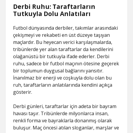
Derbi Ruhu: Taraftarların
Tutkuyla Dolu Anlatıları
Futbol dünyasında derbiler, takımlar arasındaki
çekişmeyi ve rekabeti en üst düzeye taşıyan
maçlardır. Bu heyecan verici karşılaşmalarda,
tribünlerde yer alan taraftarlar da kendilerini
olağanüstü bir tutkuyla ifade ederler. Derbi
ruhu, sadece bir futbol maçının ötesine geçerek
bir toplumun duygusal bağlarını yansıtır.
İnanılmaz bir enerji ve coşkuyla dolu olan bu
ruh, taraftarların anlatılarında kendini açıkça
gösterir.
Derbi günleri, taraftarlar için adeta bir bayram
havası taşır. Tribünlerde milyonlarca insan,
renkli forma ve bayraklarla donanmış olarak
buluşur. Maç öncesi atılan sloganlar, marşlar ve