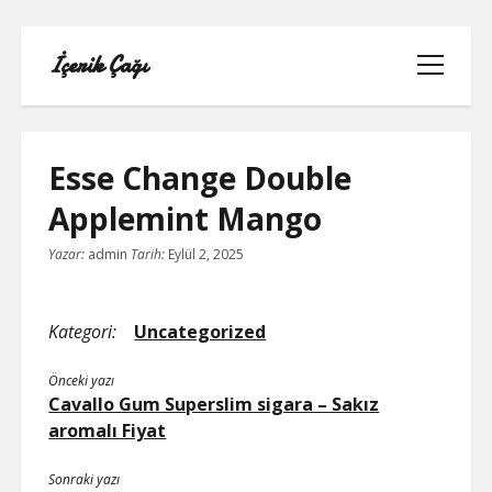
İçerik Çağı
menüyü
aç
Esse Change Double
Applemint Mango
LISTE
Yazar:
admin
Tarih:
Eylül 2, 2025
REELS BEĞENI ATMA HILESI PARASIZ
Kategori:
Uncategorized
SAYFA LISTESI
Önceki yazı
TWITTER BEĞENI HILESI ŞIFRESIZ
Cavallo Gum Superslim sigara – Sakız
aromalı Fiyat
TWITTER PROFIL FOTO
Sonraki yazı