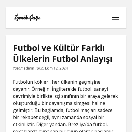
İçerik Çağı
menüyü
aç
Futbol ve Kültür Farklı
Ülkelerin Futbol Anlayışı
LISTE
Yazar:
admin
Tarih:
Ekim 12, 2024
REELS BEĞENI ATMA HILESI PARASIZ
Futbolun kökleri, her ülkenin geçmişine
dayanır. Örneğin, İngiltere’de futbol, sanayi
SAYFA LISTESI
devrimiyle birlikte işçi sınıfının bir araya gelerek
oluşturduğu bir dayanışma simgesi haline
TWITTER BEĞENI HILESI ŞIFRESIZ
gelmiştir. Bu bağlamda, futbol maçları sadece
bir rekabet değil, aynı zamanda sosyal bir
TWITTER PROFIL FOTO
etkinliktir. Diğer yandan, Brezilya’da futbol,
sokaklarda oynanan bir oyun olarak başlamış