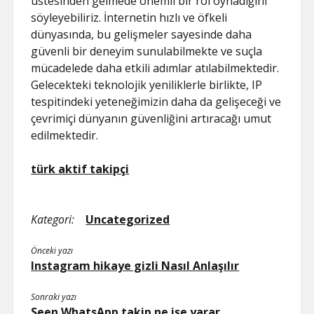
üstesinden gelmede önemli bir rol oynadığını
söyleyebiliriz. İnternetin hızlı ve öfkeli
dünyasında, bu gelişmeler sayesinde daha
güvenli bir deneyim sunulabilmekte ve suçla
mücadelede daha etkili adımlar atılabilmektedir.
Gelecekteki teknolojik yeniliklerle birlikte, IP
tespitindeki yeteneğimizin daha da gelişeceği ve
çevrimiçi dünyanın güvenliğini artıracağı umut
edilmektedir.
türk aktif takipçi
Kategori:
Uncategorized
Önceki yazı
Instagram hikaye gizli Nasıl Anlaşılır
Sonraki yazı
Seen WhatsApp takip ne işe yarar