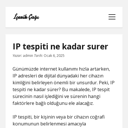
İçerik Çağı
menüyü
aç
IP tespiti ne kadar surer
Yazar:
admin
Tarih:
Ocak 6, 2025
LISTE
Günümüzde internet kullanımı hızla artarken,
REELS BEĞENI ATMA HILESI PARASIZ
IP adresleri de dijital dünyadaki her cihazın
kimliğini belirleyen önemli bir unsurdur. Peki, IP
SAYFA LISTESI
tespiti ne kadar sürer? Bu makalede, IP tespit
sürecinin nasıl işlediğini ve sürenin hangi
TWITTER BEĞENI HILESI ŞIFRESIZ
faktörlere bağlı olduğunu ele alacağız.
TWITTER PROFIL FOTO
IP tespiti, bir kişinin veya bir cihazın coğrafi
konumunun belirlenmesi amacıyla