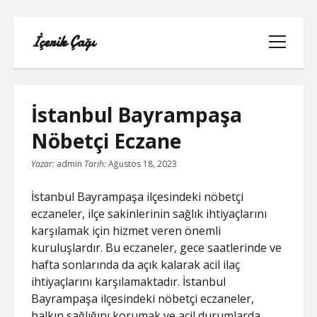
İçerik Çağı
menüyü
aç
İstanbul Bayrampaşa
Nöbetçi Eczane
LISTE
Yazar:
admin
Tarih:
Ağustos 18, 2023
REELS BEĞENI ATMA HILESI PARASIZ
İstanbul Bayrampaşa ilçesindeki nöbetçi
eczaneler, ilçe sakinlerinin sağlık ihtiyaçlarını
SAYFA LISTESI
karşılamak için hizmet veren önemli
kuruluşlardır. Bu eczaneler, gece saatlerinde ve
TWITTER BEĞENI HILESI ŞIFRESIZ
hafta sonlarında da açık kalarak acil ilaç
ihtiyaçlarını karşılamaktadır. İstanbul
TWITTER PROFIL FOTO
Bayrampaşa ilçesindeki nöbetçi eczaneler,
halkın sağlığını korumak ve acil durumlarda