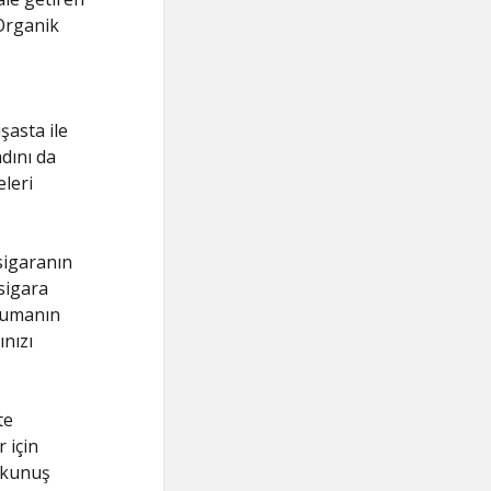
 Organik
şasta ile
adını da
leri
 sigaranın
sigara
 dumanın
ınızı
te
 için
dokunuş