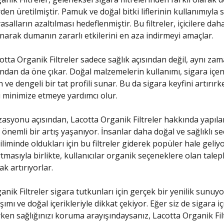
en üretilmiştir. Pamuk ve doğal bitki liflerinin kullanımıyla 
asalların azaltılması hedeflenmiştir. Bu filtreler, içicilere daha
arak dumanın zararlı etkilerini en aza indirmeyi amaçlar.
cotta Organik Filtreler sadece sağlık açısından değil, aynı za
ndan da öne çıkar. Doğal malzemelerin kullanımı, sigara içenl
ve dengeli bir tat profili sunar. Bu da sigara keyfini artırırk
i minimize etmeye yardımcı olur.
asyonu açısından, Lacotta Organik Filtreler hakkında yapıla
önemli bir artış yaşanıyor. İnsanlar daha doğal ve sağlıklı s
iminde oldukları için bu filtreler giderek popüler hale geliyo
rtmasıyla birlikte, kullanıcılar organik seçeneklere olan talepl
ak artırıyorlar.
nik Filtreler sigara tutkunları için gerçek bir yenilik sunuyo
ımı ve doğal içerikleriyle dikkat çekiyor. Eğer siz de sigara 
en sağlığınızı koruma arayışındaysanız, Lacotta Organik Filt