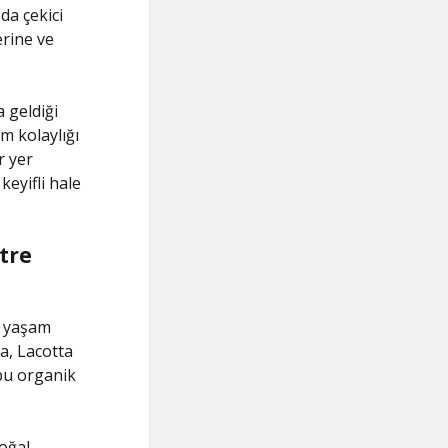
da çekici
erine ve
 geldiği
ım kolaylığı
r yer
keyifli hale
ltre
ir yaşam
a, Lacotta
 bu organik
doğal