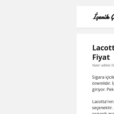
İçerik 
Lacot
Fiyat
Yazar:
admin
Ta
Sigara içici
önemlidir. 
giriyor. Pek
Lacotta'nın
seçenektir. 
organik malz