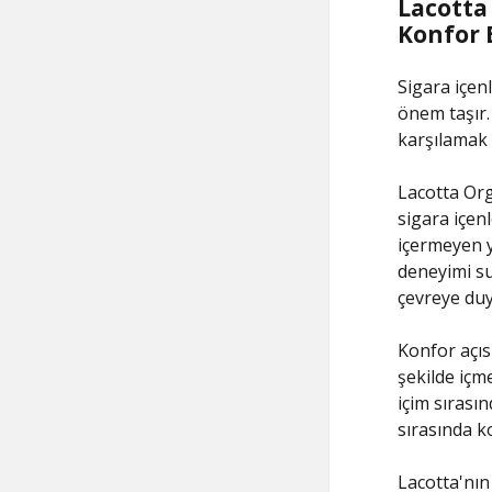
Lacotta
Konfor 
Sigara içenl
önem taşır.
karşılamak i
Lacotta Org
sigara içenl
içermeyen ya
deneyimi sun
çevreye duya
Konfor açısı
şekilde içm
içim sırasın
sırasında kol
Lacotta'nın