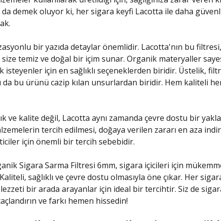
 da demek oluyor ki, her sigara keyfi Lacotta ile daha güvenl
cak.
syonlu bir yazıda detaylar önemlidir. Lacotta'nın bu filtresi,
 size temiz ve doğal bir içim sunar. Organik materyaller saye
 isteyenler için en sağlıklı seçeneklerden biridir. Üstelik, filt
ı da bu ürünü cazip kılan unsurlardan biridir. Hem kaliteli h
ık ve kalite değil, Lacotta aynı zamanda çevre dostu bir yakl
zemelerin tercih edilmesi, doğaya verilen zararı en aza indir
ticiler için önemli bir tercih sebebidir.
anik Sigara Sarma Filtresi 6mm, sigara içicileri için mükemme
Kaliteli, sağlıklı ve çevre dostu olmasıyla öne çıkar. Her sigar
 lezzeti bir arada arayanlar için ideal bir tercihtir. Siz de sigar
taçlandırın ve farkı hemen hissedin!