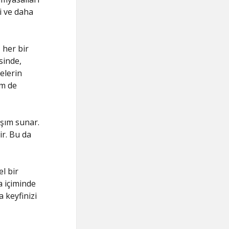
i ve daha
 her bir
sinde,
relerin
em de
aşım sunar.
ir. Bu da
l bir
a içiminde
a keyfinizi