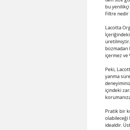
bu yenilikçi
Filtre nedir
Lacotta Org
İçeriğindek
üretilmiştir
bozmadan ko
içermez ve 
Peki, Lacott
yanma sürec
deneyiminizi
içindeki zar
korumanıza
Pratik bir 
olabileceği
idealdir. Ü