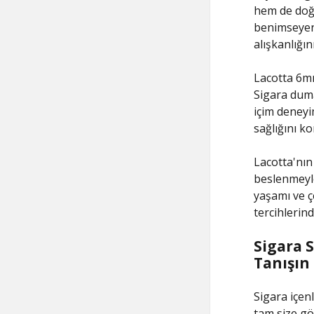
hem de doğa
benimseyen 
alışkanlığın
Lacotta 6mm 
Sigara duma
içim deneyi
sağlığını k
Lacotta'nın
beslenmeyle
yaşamı ve ç
tercihlerin
Sigara S
Tanışın
Sigara içen
tam size gör