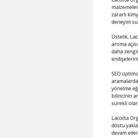
malzemelerd
zararlı kimy
deneyim sun
Üstelik, La
aroma açısı
daha zengin 
endişelerin
SEO optimiz
aramalarda 
yönelme eğil
bilincinin a
sürekli olar
Lacotta Orga
dostu yaklaş
devam ederk