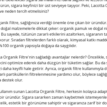
 ürün, sigara keyfinizi bir üst seviyeye taşıyor. Peki, Lacotta
 ve neden tercih etmelisiniz?
anik Filtre, sağlığınıza verdiği önemle öne çıkan bir üründür.
i doğal malzemelerle dikkat çeker: organik pamuk ve doğal ni
. Bu sayede, tütünün zararlı etkilerini azaltırken, sigaranın t
rur. Sıradan filtrelerden farklı olarak, kimyasal katkı madde
%100 organik yapısıyla doğaya da saygılıdır.
a Organik Filtre'nin sağladığı avantajlar nelerdir? Öncelikle,
ini optimize ederek daha düzgün bir tüketim sağlar. Bu da 
 daha keyifli hale getirir. Ayrıca, organik filtre kullanımıyla
arlı partiküllerin filtrelenmesine yardımcı olur, böylece sağlığ
 destek olur.
kullanım sunan Lacotta Organik Filtre, herkesin kolayca adap
 bir üründür. Sigara sararken zaman kaybetmek istemeyenler
stelik, estetik bir görünüme sahiptir ve sigaranıza zarif bir 