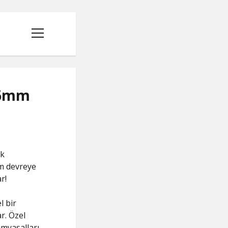
menüyü
aç
i 6mm
ak
mm devreye
r!
l bir
r. Özel
imyasalları