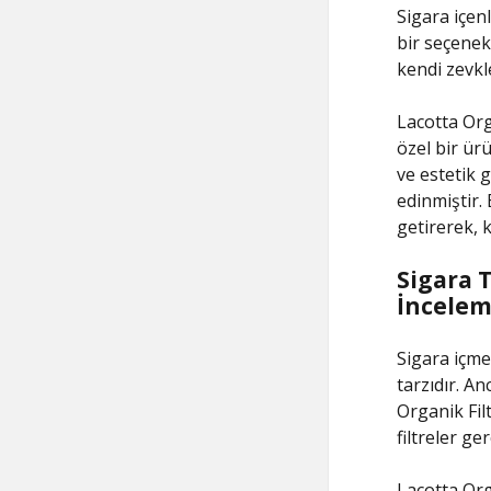
Sigara içen
bir seçenek 
kendi zevkl
Lacotta Org
özel bir ürü
ve estetik 
edinmiştir. 
getirerek, k
Sigara T
İncelem
Sigara içme
tarzıdır. A
Organik Filt
filtreler ge
Lacotta Orga