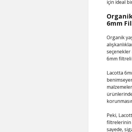
için ideal b
Organik
6mm Fil
Organik yaş
alışkanlıkla
seçenekler 
6mm filtreli
Lacotta 6mm 
benimseyen 
malzemelerd
ürünlerinde
korunmasına
Peki, Lacott
filtrelerin
sayede, sig