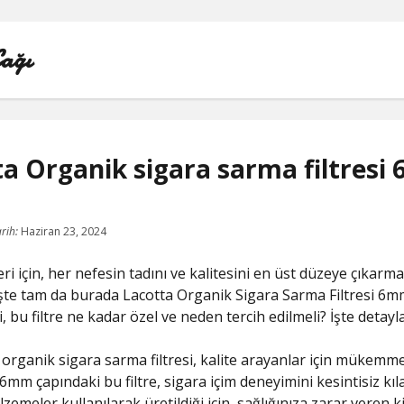
Çağı
ta Organik sigara sarma filtres
LISTE
rih:
Haziran 23, 2024
REELS BEĞENI ATMA HILESI PARASIZ
leri için, her nefesin tadını ve kalitesini en üst düzeye çıkarm
SAYFA LISTESI
İşte tam da burada Lacotta Organik Sigara Sarma Filtresi 6
i, bu filtre ne kadar özel ve neden tercih edilmeli? İşte detayla
TWITTER BEĞENI HILESI ŞIFRESIZ
 organik sigara sarma filtresi, kalite arayanlar için mükemme
TWITTER PROFIL FOTO
6mm çapındaki bu filtre, sigara içim deneyimini kesintisiz kıla
emeler kullanılarak üretildiği için, sağlığınıza zarar veren k