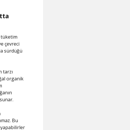
tta
 tüketim
ve çevreci
aya sürdüğü
m tarzı
ğal organik
m
oğanın
 sunar.
a
unmaz. Bu
yapabilirler