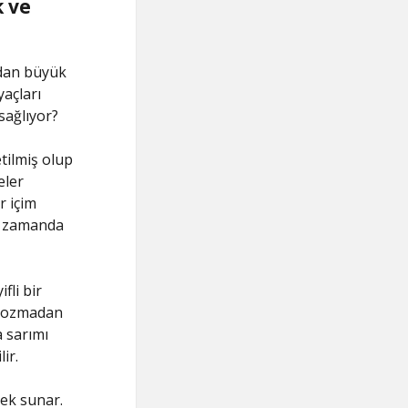
k ve
ından büyük
yaçları
 sağlıyor?
tilmiş olup
eler
r içim
nı zamanda
fli bir
ı bozmadan
a sarımı
ir.
nek sunar.