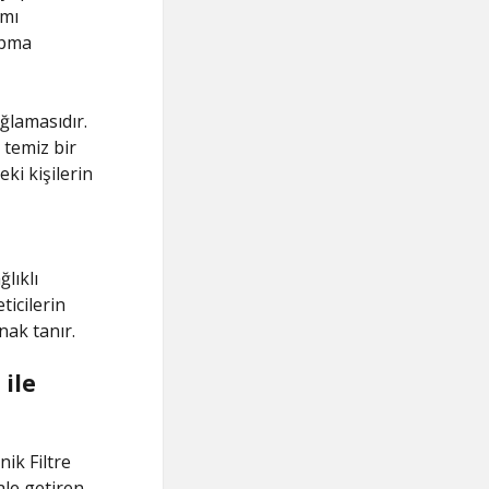
amı
apma
ağlamasıdır.
 temiz bir
ki kişilerin
lıklı
ticilerin
nak tanır.
 ile
ik Filtre
ale getiren