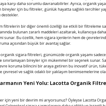
ya karşı daha sorumlu davranabilirler. Ayrıca, organik yaş
bireyler için bu filtreler, günlük hayatta sağlıklı tercihler y
ı destekler.
filtrelerin bir diğer önemli özelliği ise etkili bir filtreleme s
nında bulunan zararlı maddeleri azaltarak, kullanıcıya daha
mi sunar. Bu özellik, hem sigara içenlerin hem de çevrelerinde
oruma açısından büyük bir avantaj sağlar.
 organik sigara filtreleri, günümüzde organik yaşamı sadece
 sınırlamayan bireyler için mükemmel bir seçenek sunar. Sağ
evre koruma bilincini bir araya getiren bu inovatif ürün, tüke
de çevresel ve sağlık odaklı bir yaklaşım benimsemelerine ola
armanın Yeni Yolu: Lacotta Organik Filtre
ler için yeni bir devrim mi arıyorsunuz? Öyleyse Lacotta Organ
e! Geleneksel sigara sarmalarınızı daha sağlıklı ve lezzetli h