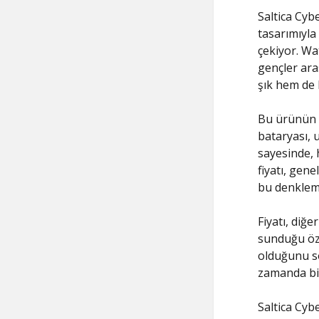
Saltica Cyb
tasarımıyla 
çekiyor. Wa
gençler ara
şık hem de k
Bu ürünün p
bataryası, 
sayesinde, 
fiyatı, gen
bu denklemi
Fiyatı, diğe
sunduğu öze
olduğunu sö
zamanda bir
Saltica Cyb