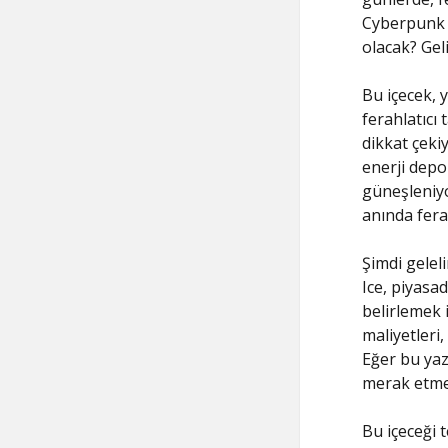
Cyberpunk 1
olacak? Gel
Bu içecek, 
ferahlatıcı 
dikkat çeki
enerji depo
güneşleniyo
anında fera
Şimdi gelel
Ice, piyasad
belirlemek 
maliyetleri,
Eğer bu yaz
merak etmey
Bu içeceği 