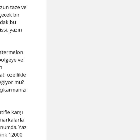
zun taze ve
çecek bir
rdak bu
ssi, yazın
Watermelon
 bölgeye ve
n
t, özellikle
değiyor mu?
 çıkarmanızı
tifle karşı
 markalarla
konumda. Yaz
punk 12000