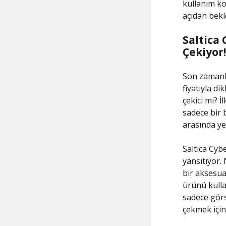
kullanım kol
açıdan bekle
Saltica
Çekiyor!
Son zamanl
fiyatıyla d
çekici mi? İ
sadece bir 
arasında yer
Saltica Cyb
yansıtıyor.
bir aksesuar
ürünü kulla
sadece görs
çekmek için