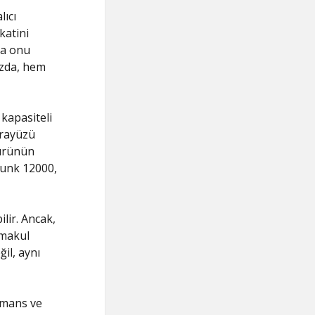
lıcı
katini
da onu
ızda, hem
kapasiteli
arayüzü
 ürünün
punk 12000,
ilir. Ancak,
 makul
il, aynı
rmans ve