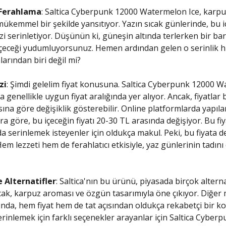
 Ferahlama
: Saltica Cyberpunk 12000 Watermelon Ice, karpu
 mükemmel bir şekilde yansıtıyor. Yazın sıcak günlerinde, bu i
i serinletiyor. Düşünün ki, güneşin altında terlerken bir ba
 içeceği yudumluyorsunuz. Hemen ardından gelen o serinlik hi
larından biri değil mi?
zi
: Şimdi gelelim fiyat konusuna. Saltica Cyberpunk 12000 
a genellikle uygun fiyat aralığında yer alıyor. Ancak, fiyatlar
sına göre değişiklik gösterebilir. Online platformlarda yapıla
a göre, bu içeceğin fiyatı 20-30 TL arasında değişiyor. Bu fiya
da serinlemek isteyenler için oldukça makul. Peki, bu fiyata 
Hem lezzeti hem de ferahlatıcı etkisiyle, yaz günlerinin tadını
 Alternatifler
: Saltica'nın bu ürünü, piyasada birçok alterna
cak, karpuz aroması ve özgün tasarımıyla öne çıkıyor. Diğer
ında, hem fiyat hem de tat açısından oldukça rekabetçi bir 
erinlemek için farklı seçenekler arayanlar için Saltica Cyber