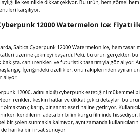
aylığı ile kesinlikle dikkat çekiyor. Bu ürün, hem görsel hem 
ntileri karşılıyor.
 Cyberpunk 12000 Watermelon Ice: Fiyatı il
arda, Saltica Cyberpunk 12000 Watermelon Ice, hem tasarı
ikkatleri üzerine çekmeyi başardı. Peki, bu ürün gerçekten bu 
lk bakışta, canlı renkleri ve futuristik tasarımıyla göz alıyor. 
başlangıç. İçeriğindeki özellikler, onu rakiplerinden ayıran u
 alıyor.
erpunk 12000, adını aldığı cyberpunk estetiğini mükemmel bi
 Neon renkler, keskin hatlar ve dikkat çekici detaylar, bu ür
 olmaktan çıkarıp, bir sanat eseri haline getiriyor. Kullanıcıl
nırken kendilerini adeta bir bilim kurgu filminde hissediyor.
el bir şölen sunmakla kalmıyor, aynı zamanda kullanıcıların 
 de harika bir fırsat sunuyor.