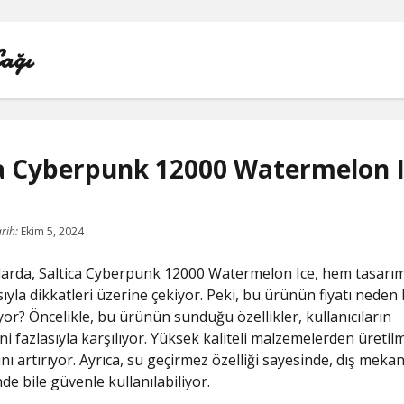
Çağı
ca Cyberpunk 12000 Watermelon 
LISTE
rih:
Ekim 5, 2024
REELS BEĞENI ATMA HILESI PARASIZ
arda, Saltica Cyberpunk 12000 Watermelon Ice, hem tasarı
SAYFA LISTESI
yla dikkatleri üzerine çekiyor. Peki, bu ürünün fiyatı neden
yor? Öncelikle, bu ürünün sunduğu özellikler, kullanıcıların
TWITTER BEĞENI HILESI ŞIFRESIZ
ni fazlasıyla karşılıyor. Yüksek kaliteli malzemelerden üretil
ını artırıyor. Ayrıca, su geçirmez özelliği sayesinde, dış meka
TWITTER PROFIL FOTO
nde bile güvenle kullanılabiliyor.