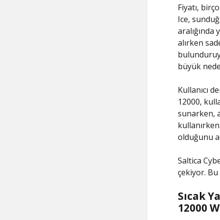
Fiyatı, bir
Ice, sunduğ
aralığında y
alırken sad
bulunduruyo
büyük neden
Kullanıcı d
12000, kulla
sunarken, a
kullanırken
olduğunu aç
Saltica Cyb
çekiyor. Bu
Sıcak Y
12000 W