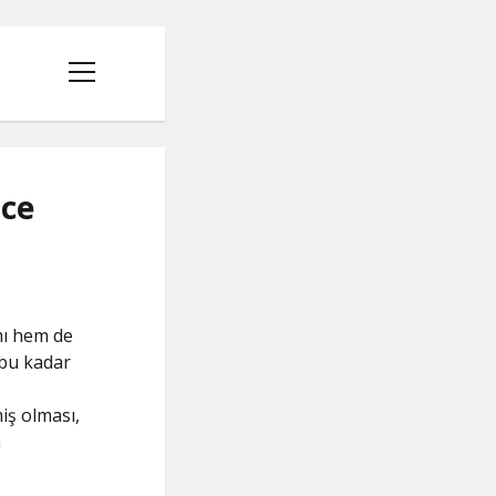
menüyü
aç
Ice
mı hem de
 bu kadar
miş olması,
n