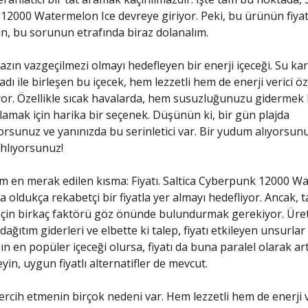
2000 Watermelon Ice devreye giriyor. Peki, bu ürünün fiyat
in, bu sorunun etrafında biraz dolanalım.
yazın vazgeçilmezi olmayı hedefleyen bir enerji içeceği. Su 
tadı ile birleşen bu içecek, hem lezzetli hem de enerji verici öze
yor. Özellikle sıcak havalarda, hem susuzluğunuzu gidermek
lamak için harika bir seçenek. Düşünün ki, bir gün plajda
rsunuz ve yanınızda bu serinletici var. Bir yudum alıyorsun
hlıyorsunuz!
im en merak edilen kısma: Fiyatı. Saltica Cyberpunk 12000 
a oldukça rekabetçi bir fiyatla yer almayı hedefliyor. Ancak, t
için birkaç faktörü göz önünde bulundurmak gerekiyor. Üre
 dağıtım giderleri ve elbette ki talep, fiyatı etkileyen unsurlar
ın en popüler içeceği olursa, fiyatı da buna paralel olarak ar
in, uygun fiyatlı alternatifler de mevcut.
tercih etmenin birçok nedeni var. Hem lezzetli hem de enerji v