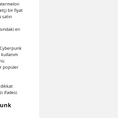
Watermelon
çi bir fiyat
ü satın
asındaki en
ca Cyberpunk
r kullanım
ünü
ar popüler
 dikkat
ı ifadesi.
punk