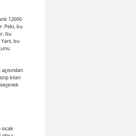
punk 12000
. Peki, bu
ar, bu
 Yani, bu
uğunu
 açısından
azip kılan
u seçenek
e sıcak
altica