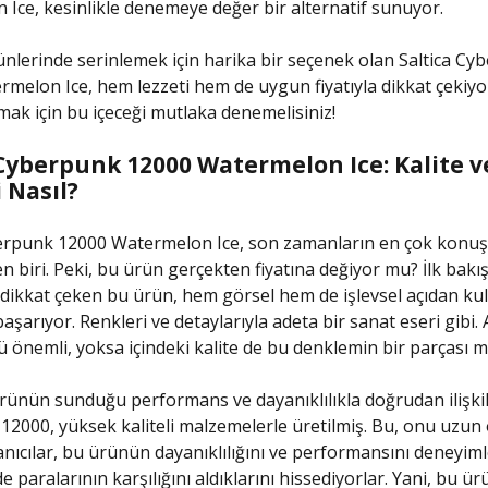
Ice, kesinlikle denemeye değer bir alternatif sunuyor.
ünlerinde serinlemek için harika bir seçenek olan Saltica Cy
melon Ice, hem lezzeti hem de uygun fiyatıyla dikkat çekiyor
rmak için bu içeceği mutlaka denemelisiniz!
 Cyberpunk 12000 Watermelon Ice: Kalite v
 Nasıl?
berpunk 12000 Watermelon Ice, son zamanların en çok konu
n biri. Peki, bu ürün gerçekten fiyatına değiyor mu? İlk bakış
 dikkat çeken bu ürün, hem görsel hem de işlevsel açıdan kull
başarıyor. Renkleri ve detaylarıyla adeta bir sanat eseri gibi
önemli, yoksa içindeki kalite de bu denklemin bir parçası m
 ürünün sunduğu performans ve dayanıklılıkla doğrudan ilişkili
2000, yüksek kaliteli malzemelerle üretilmiş. Bu, onu uzun
llanıcılar, bu ürünün dayanıklılığını ve performansını deneyiml
 paralarının karşılığını aldıklarını hissediyorlar. Yani, bu ü