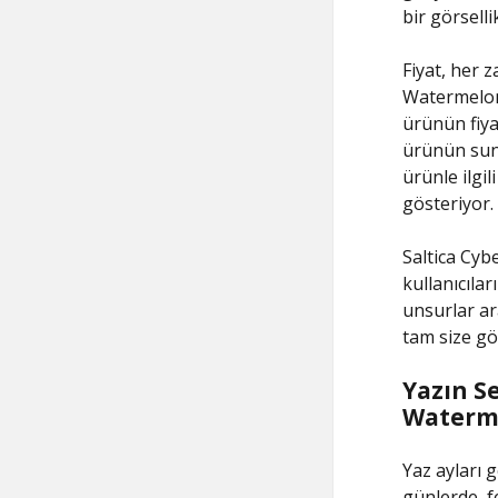
bir görsell
Fiyat, her 
Watermelon 
ürünün fiyat
ürünün sund
ürünle ilgil
gösteriyor.
Saltica Cyb
kullanıcılar
unsurlar ara
tam size gör
Yazın Se
Waterme
Yaz ayları g
günlerde, f