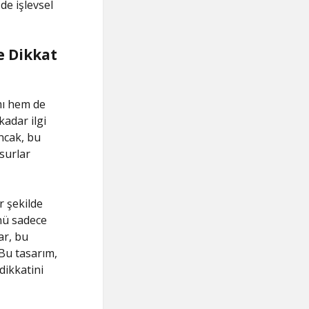
de işlevsel
e Dikkat
mı hem de
kadar ilgi
Ancak, bu
nsurlar
r şekilde
ünü sadece
ar, bu
 Bu tasarım,
dikkatini