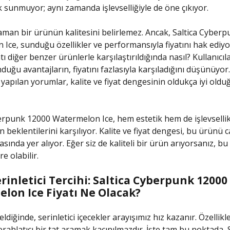
ik sunmuyor; aynı zamanda işlevselliğiyle de öne çıkıyor.
zaman bir ürünün kalitesini belirlemez. Ancak, Saltica Cyber
Ice, sunduğu özellikler ve performansıyla fiyatını hak ediyor
ı diğer benzer ürünlerle karşılaştırıldığında nasıl? Kullanıcıl
uğu avantajların, fiyatını fazlasıyla karşıladığını düşünüyor.
i yapılan yorumlar, kalite ve fiyat dengesinin oldukça iyi old
erpunk 12000 Watermelon Ice, hem estetik hem de işlevsellik
ın beklentilerini karşılıyor. Kalite ve fiyat dengesi, bu ürünü c
sında yer alıyor. Eğer siz de kaliteli bir ürün arıyorsanız, b
e olabilir.
rinletici Tercihi: Saltica Cyberpunk 12000
lon Ice Fiyatı Ne Olacak?
eldiğinde, serinletici içecekler arayışımız hız kazanır. Özellikl
erahlatıcı bir tat aramak kaçınılmazdır. İşte tam bu noktada, S