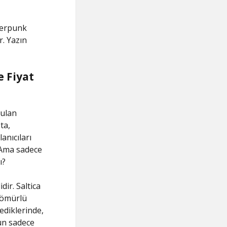
berpunk
. Yazın
e Fiyat
şulan
ta,
anıcıları
. Ama sadece
ı?
dir. Saltica
 ömürlü
ediklerinde,
rün sadece