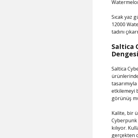
Watermelon 
Sıcak yaz g
12000 Water
tadını çıka
Saltica
Dengesi
Saltica Cy
ürünlerinde
tasarımıyla
etkilemeyi 
görünüş mü 
Kalite, bir
Cyberpunk 1
kılıyor. Ku
gerçekten de