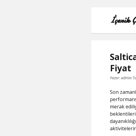
İçerik 
Salti
Fiyat
Yazar:
admin
Ta
Son zamanl
performansı
merak edili
beklentileri
dayanıklılığ
aktiviteleri