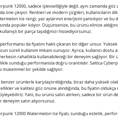
erpunk 12000, sadece işlevselliğiyle değil, aynı zamanda göz a
da öne çıkıyor. Renkleri ve modern çizgileri, kullanıcıların dik
termelon Ice rengi, yaz aylarının enerjisini yansıtıyor ve bu 
sında popüler kılıyor. Düşünsenize, bu ürünü elinize aldığın
ullanışlı bir parça taşıdığınızı hissediyorsunuz.
erformansı da fiyatını haklı çıkaran bir diğer unsur. Yüksek 
uzun süreli kullanım imkanı sunuyor. Ayrıca, kullanıcı dostu 
herkesin rahatlıkla kullanabileceği bir deneyim sağlıyor. Bir
ellikle sunduğu performansla doğru orantılıdır. Saltica Cyber
 mükemmel bir şekilde sağlıyor.
r benzer ürünlerle karşılaştırıldığında, biraz daha yüksek olab
llikler ve kalitesi göz önüne alındığında, bu fiyatın oldukça
yleyebiliriz. Yani, bu ürünü satın alırken, sadece bir ürün değ
 deneyim satın alıyorsunuz.
erpunk 12000 Watermelon Ice fiyatı, sunduğu estetik, perfo