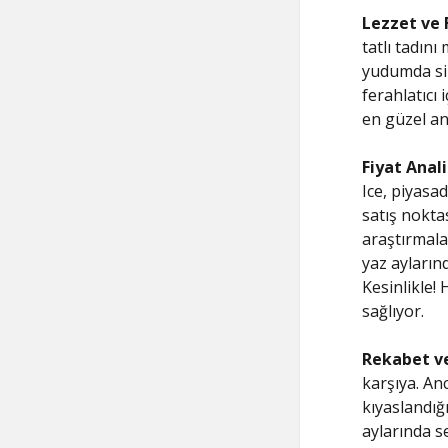
Lezzet ve
tatlı tadını
yudumda siz
ferahlatıcı
en güzel an
Fiyat Anali
Ice, piyasad
satış nokta
araştırmalar
yaz ayların
Kesinlikle! 
sağlıyor.
Rekabet ve
karşıya. An
kıyaslandığ
aylarında s