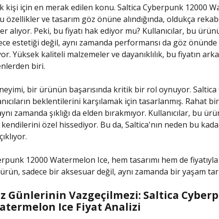
çok kişi için en merak edilen konu. Saltica Cyberpunk 12000 
u özellikler ve tasarım göz önüne alındığında, oldukça rekabet
er alıyor. Peki, bu fiyatı hak ediyor mu? Kullanıcılar, bu ürün
ece estetiği değil, aynı zamanda performansı da göz önünde
r. Yüksek kaliteli malzemeler ve dayanıklılık, bu fiyatın ark
lerden biri.
eneyimi, bir ürünün başarısında kritik bir rol oynuyor. Salti
nıcıların beklentilerini karşılamak için tasarlanmış. Rahat bi
ynı zamanda şıklığı da elden bırakmıyor. Kullanıcılar, bu ür
 kendilerini özel hissediyor. Bu da, Saltica'nın neden bu kad
ıklıyor.
erpunk 12000 Watermelon Ice, hem tasarımı hem de fiyatıyla
 ürün, sadece bir aksesuar değil, aynı zamanda bir yaşam tarz
az Günlerinin Vazgeçilmezi: Saltica Cyber
atermelon Ice Fiyat Analizi