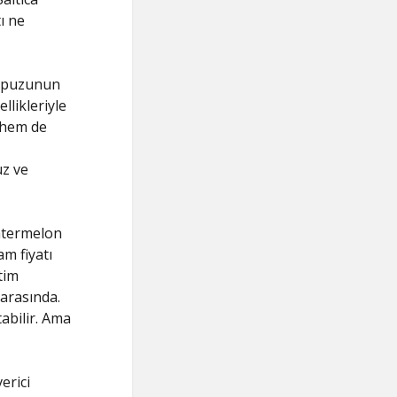
ı ne
karpuzunun
llikleriyle
 hem de
uz ve
Watermelon
am fiyatı
tim
 arasında.
tabilir. Ama
erici