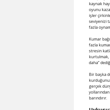
kaynak haya
oyunu kazan
işler çirkin
seviyenizi 
fazla oynam
Kumar bağıml
fazla kumar
stresin kat
kurtulmak, 
daha” dediği
Bir başka de
kurduğunuz b
gerçek dünya
yollarından 
barındırır.
Uykusuz