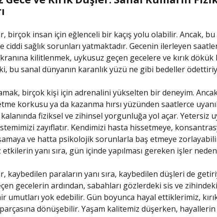
ı
 birçok insan için eğlenceli bir kaçış yolu olabilir. Ancak, b
e ciddi sağlık sorunları yatmaktadır. Gecenin ilerleyen saatle
ekranına kilitlenmek, uykusuz geçen gecelere ve kırık dökük 
eki, bu sanal dünyanın karanlık yüzü ne gibi bedeller ödettiri
ak, birçok kişi için adrenalini yükselten bir deneyim. Ancak
etme korkusu ya da kazanma hırsı yüzünden saatlerce uyanı
kalanında fiziksel ve zihinsel yorgunluğa yol açar. Yetersiz u
sistemimizi zayıflatır. Kendimizi hasta hissetmeye, konsantra
amaya ve hatta psikolojik sorunlarla baş etmeye zorlayabilir
etkilerin yanı sıra, gün içinde yapılması gereken işler neden
, kaybedilen paraların yanı sıra, kaybedilen düşleri de getiri
en gecelerin ardından, sabahları gözlerdeki sis ve zihindek
ir umutları yok edebilir. Gün boyunca hayal ettiklerimiz, kır
 parçasına dönüşebilir. Yaşam kalitemiz düşerken, hayallerin 