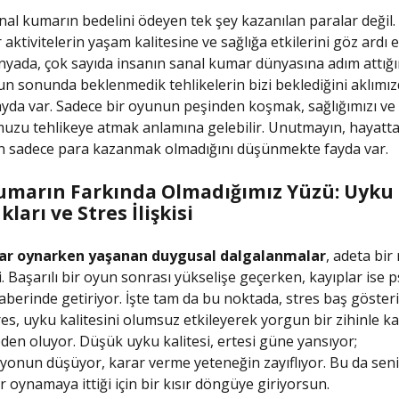
anal kumarın bedelini ödeyen tek şey kazanılan paralar değil
 aktivitelerin yaşam kalitesine ve sağlığa etkilerini göz ardı
ada, çok sayıda insanın sanal kumar dünyasına adım attığın
n sonunda beklenmedik tehlikelerin bizi beklediğini aklımı
yda var. Sadece bir oyunun peşinden koşmak, sağlığımızı ve
uzu tehlikeye atmak anlamına gelebilir. Unutmayın, hayatt
 sadece para kazanmak olmadığını düşünmekte fayda var.
umarın Farkında Olmadığımız Yüzü: Uyku
ları ve Stres İlişkisi
ar oynarken yaşanan duygusal dalgalanmalar
, adeta bir 
. Başarılı bir oyun sonrası yükselişe geçerken, kayıplar ise ps
berinde getiriyor. İşte tam da bu noktada, stres baş göster
es, uyku kalitesini olumsuz etkileyerek yorgun bir zihinle ka
en oluyor. Düşük uyku kalitesi, ertesi güne yansıyor;
onun düşüyor, karar verme yeteneğin zayıflıyor. Bu da seni
 oynamaya ittiği için bir kısır döngüye giriyorsun.