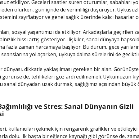
msuz etkiliyor. Geceleri saatler süren oturumlar, sabahları y
den olurken, gün içinde de verimliliği düşürüyor. Uykusuzl
istemini zayıflatıyor ve genel sağlık üzerinde kalıcı hasarlar 
arı, sosyal yaşantımızı da etkiliyor. Arkadaşlarla geçirilen 
alnızlık hissi artış gösteriyor. İlişkiler, sanal dünyaya hapso
ha fazla zaman harcamaya başlıyor. Bu durum, gece yarıları
seanslarına yol açarken, uykuya dalma sürelerini de geciktir
 dünyası, dikkatle yaklaşılması gereken bir alan. Görünüşt
i görünse de, tehlikeleri göz ardı edilmemeli. Uykumuzun kı
bu sanal dünyadan uzak durmak, sağlığımız açısından büyük
ğımlılığı ve Stres: Sanal Dünyanın Gizli
si
ri, kullanıcıları çekmek için rengarenk grafikler ve etkileyici
la dolu. İlk başta bir eğlence kaynağı gibi görünse de, zam