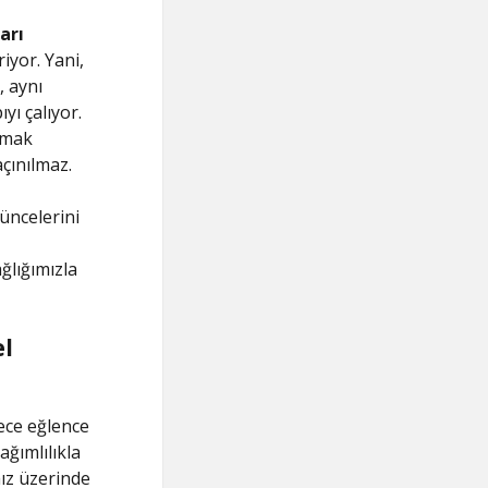
arı
yor. Yani,
, aynı
ı çalıyor.
amak
çınılmaz.
üncelerini
ğlığımızla
el
ece eğlence
ğımlılıkla
mız üzerinde