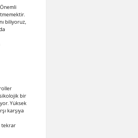
. Önemli
 etmemektir.
ı biliyoruz,
zda
a
roller
ikolojik bir
iyor. Yüksek
rşı karşıya
 tekrar