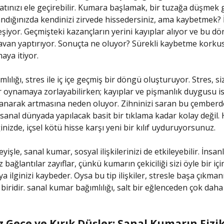
tınızı ele geçirebilir. Kumara başlamak, bir tuzağa düşmek gib
dığınızda kendinizi zirvede hissedersiniz, ama kaybetmek? 
leşiyor. Geçmişteki kazançların yerini kayıplar alıyor ve bu d
tavan yaptırıyor. Sonuçta ne oluyor? Sürekli kaybetme korku
aya itiyor.
ılığı, stres ile iç içe geçmiş bir döngü oluşturuyor. Stres, si
 oynamaya zorlayabilirken; kayıplar ve pişmanlık duygusu i
lanarak artmasına neden oluyor. Zihninizi saran bu çember
sanal dünyada yapılacak basit bir tıklama kadar kolay değil. 
nizde, içsel kötü hisse karşı yeni bir kılıf uyduruyorsunuz.
yişle, sanal kumar, sosyal ilişkilerinizi de etkileyebilir. İnsan
ağlantılar zayıflar, çünkü kumarın çekiciliği sizi öyle bir içine
 ilginizi kaybeder. Oysa bu tip ilişkiler, stresle başa çıkmanı
biridir. sanal kumar bağımlılığı, salt bir eğlenceden çok daha 
 Gece ve Kırık Düşler: Sanal Kumarın Fizik