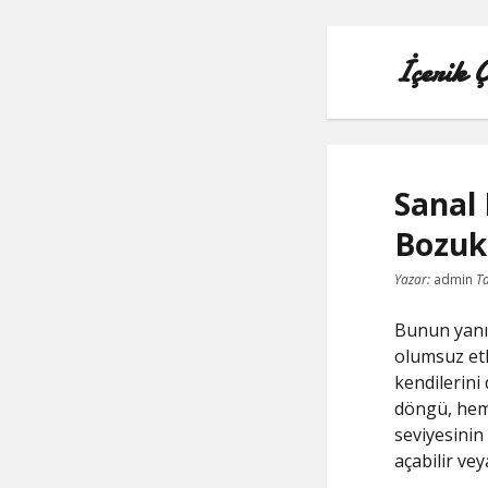
İçerik 
Sanal 
Bozukl
Yazar:
admin
Ta
Bunun yanı 
olumsuz etk
kendilerini
döngü, hem p
seviyesinin 
açabilir vey