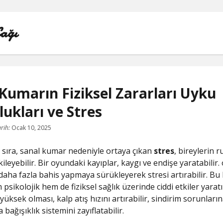
Çağı
Kumarın Fiziksel Zararları Uyku
ukları ve Stres
LISTE
rih:
Ocak 10, 2025
REELS BEĞENI ATMA HILESI PARASIZ
sıra, sanal kumar nedeniyle ortaya çıkan
stres
, bireylerin r
SAYFA LISTESI
ileyebilir. Bir oyundaki kayıplar, kaygı ve endişe yaratabilir.
 daha fazla bahis yapmaya sürükleyerek stresi artırabilir. Bu 
TWITTER BEĞENI HILESI ŞIFRESIZ
sikolojik hem de fiziksel sağlık üzerinde ciddi etkiler yaratı
yüksek olması, kalp atış hızını artırabilir, sindirim sorunların
TWITTER PROFIL FOTO
a bağışıklık sistemini zayıflatabilir.