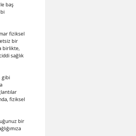
sle baş
ibi
mar fiziksel
tsiz bir
birlikte,
ciddi sağlık
 gibi
ma
lantılar
da, fiziksel
uğunuz bir
ağlığımıza