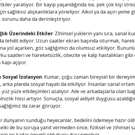
tkiler yaratıyor. Bir kayıp yaşandığında ise, pek çok kişi stre
in sağlıksız alışkanlıklara yöneliyor. Alkol ya da aşırı yeme g
, sorunu daha da derinleştiriyor.
ğlık Üzerindeki Etkiler
: Zihinsel yüklerin yanı sıra, sanal ku
 da tehdit ediyor. Uzun saatler ekran başında oturmak, hareke
na yol açarken, göz sağlığımızı da olumsuz etkiliyor. Bununla 
u saatleri ve hareketsizlik, obezite ve kalp hastalıkları gibi 
 kapı açıyor.
e Sosyal İzolasyon
: Kumar, çoğu zaman bireysel bir deneyim
 arka planda sosyal hayatı da etkiliyor. İnsanlar sanal orta
yüz yüze etkileşimleri azalıyor. Aile ve arkadaşlarla olan bağ
alnızlık hissi artıyor. Sonuçta, sosyal aidiyet duygusu azaldığın
 sağlığımız da zarar görüyor.
r dünyanın sunduğu heyecanlar, bedelini ödemeye hazır old
lki de bu soruya yanıt vermeden önce, fiziksel ve zihinsel s
enin ne kadar önemli olduğunu düşünmeliyiz.