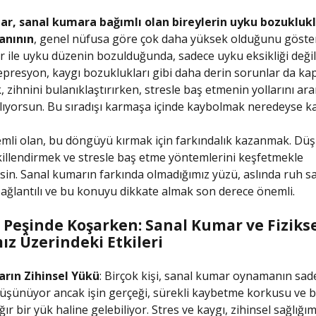
ar, sanal kumara bağımlı olan bireylerin uyku bozuklukl
anının
, genel nüfusa göre çok daha yüksek olduğunu gösteri
 ile uyku düzenin bozulduğunda, sadece uyku eksikliği değil
resyon, kaygı bozuklukları gibi daha derin sorunlar da kapıy
 zihnini bulanıklaştırırken, stresle baş etmenin yollarını ar
ıyorsun. Bu sıradışı karmaşa içinde kaybolmak neredeyse ka
li olan, bu döngüyü kırmak için farkındalık kazanmak. Düş
illendirmek ve stresle baş etme yöntemlerini keşfetmekle
rsin. Sanal kumarın farkında olmadığımız yüzü, aslında ruh sa
ğlantılı ve bu konuyu dikkate almak son derece önemli.
 Peşinde Koşarken: Sanal Kumar ve Fiziks
ız Üzerindeki Etkileri
rın Zihinsel Yükü
: Birçok kişi, sanal kumar oynamanın sad
şünüyor ancak işin gerçeği, sürekli kaybetme korkusu ve ba
ğır bir yük haline gelebiliyor. Stres ve kaygı, zihinsel sağlığı