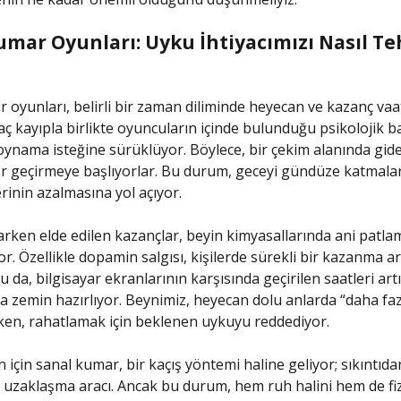
umar Oyunları: Uyku İhtiyacımızı Nasıl Te
 oyunları, belirli bir zaman diliminde heyecan ve kazanç vaat
aç kayıpla birlikte oyuncuların içinde bulunduğu psikolojik ba
oynama isteğine sürüklüyor. Böylece, bir çekim alanında gid
r geçirmeye başlıyorlar. Bu durum, geceyi gündüze katmala
rinin azalmasına yol açıyor.
ken elde edilen kazançlar, beyin kimyasallarında ani patla
r. Özellikle dopamin salgısı, kişilerde sürekli bir kazanma a
u da, bilgisayar ekranlarının karşısında geçirilen saatleri art
 zemin hazırlıyor. Beynimiz, heyecan dolu anlarda “daha fazl
ken, rahatlamak için beklenen uykuyu reddediyor.
 için sanal kumar, bir kaçış yöntemi haline geliyor; sıkıntıda
 uzaklaşma aracı. Ancak bu durum, hem ruh halini hem de fiz