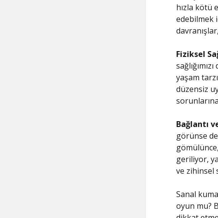
hızla kötü e
edebilmek iç
davranışlar
Fiziksel Sa
sağlığımızı
yaşam tarzı
düzensiz uyk
sorunlarına
Bağlantı v
görünse de,
gömülünce, 
geriliyor, y
ve zihinsel
Sanal kuma
oyun mu? Be
dikkat etm