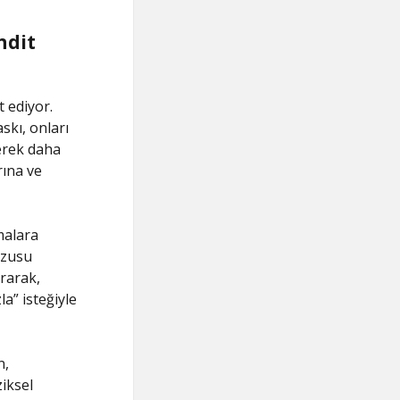
hdit
 ediyor.
skı, onları
erek daha
rına ve
malara
rzusu
ırarak,
a” isteğiyle
n,
iksel