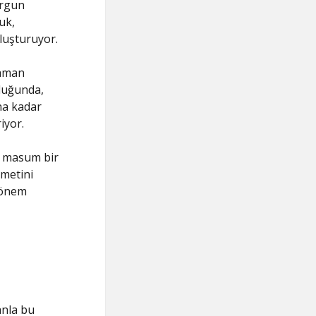
orgun
uk,
oluşturuyor.
zaman
lduğunda,
na kadar
iyor.
e masum bir
ymetini
 önem
anla bu