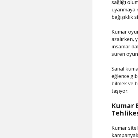
sağlığı olu
uyanmaya ne
bağışıklık s
Kumar oyunl
azalırken, y
insanlar da
süren oyun 
Sanal kumar
eğlence gib
bilmek ve 
taşıyor.
Kumar Ba
Tehlike
Kumar sitele
kampanyalar