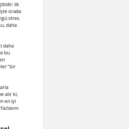
idir; ilk
İşte orada
öngü stres
su, daha
zi daha
se bu
den
Her “bir
larla
 alır ki,
n en iyi
fazlasını
sel