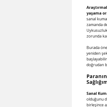
Araştırmal
yaşama or
sanal kumar
zamanda dep
Uykusuzluk,
zorunda kal
Burada önem
yeniden şek
başlayabili
doğrudan ba
Paranın
Sağlığım
Sanal Kuma
olduğunu dü
birleşince a