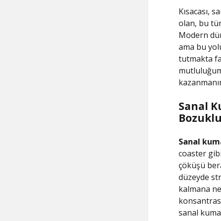
Kısacası, s
olan, bu tür
Modern düny
ama bu yolu
tutmakta fa
mutluluğum
kazanmanın
Sanal K
Bozukluk
Sanal kum
coaster gibi
çöküşü bera
düzeyde str
kalmana ned
konsantrasy
sanal kumar