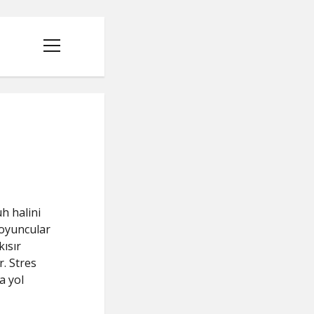
menüyü
aç
uh halini
 oyuncular
kısır
r. Stres
a yol