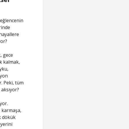
u eğlencenin
rinde
hayallere
yor?
, gece
k kalmak,
yku,
syon
. Peki, tüm
 aksıyor?
yor.
i karmaşa,
ık dökük
yerini