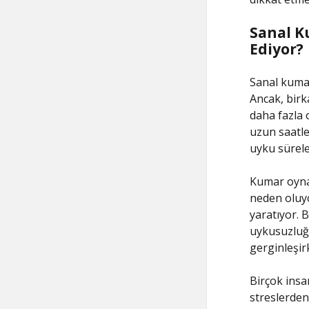
Sanal K
Ediyor?
Sanal kumar
Ancak, birk
daha fazla 
uzun saatle
uyku sürele
Kumar oynar
neden oluyo
yaratıyor. B
uykusuzluğa
gerginleşir
Birçok insan
streslerden