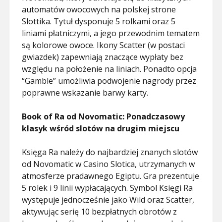
automatów owocowych na polskej strone
Slottika. Tytuł dysponuje 5 rolkami oraz 5
liniami płatniczymi, a jego przewodnim tematem
są kolorowe owoce. Ikony Scatter (w postaci
gwiazdek) zapewniają znaczące wypłaty bez
względu na położenie na liniach. Ponadto opcja
“Gamble” umożliwia podwojenie nagrody przez
poprawne wskazanie barwy karty.
Book of Ra od Novomatic: Ponadczasowy
klasyk wśród slotów na drugim miejscu
Księga Ra należy do najbardziej znanych slotów
od Novomatic w Casino Slotica, utrzymanych w
atmosferze pradawnego Egiptu. Gra prezentuje
5 rolek i 9 linii wypłacających. Symbol Księgi Ra
występuje jednocześnie jako Wild oraz Scatter,
aktywując serię 10 bezpłatnych obrotów z