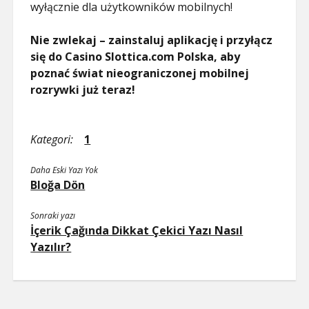
wyłącznie dla użytkowników mobilnych!
Nie zwlekaj – zainstaluj aplikację i przyłącz
się do Casino Slottica.com Polska, aby
poznać świat nieograniczonej mobilnej
rozrywki już teraz!
Kategori:
1
Daha Eski Yazı Yok
Bloğa Dön
Sonraki yazı
İçerik Çağında Dikkat Çekici Yazı Nasıl
Yazılır?