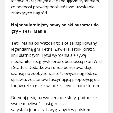
losowo określonym ekspandującym symbolem,
co podnosi prawdopodobieństwo uzyskania
znaczących nagród.
Najpopularniejszy nowy polski automat do
gry – Tetri Mania
Tetri Mania od Wazdan to slot zainspirowany
legendarną grą Tetris. Zawiera 4 rolki oraz 9
linii płatniczych. Tytuł wyróżnia się żywą
mechaniką rozgrywki oraz obecnością ikon Wild
i Scatter. Dodatkowo runda bonusowa daje
szansę na zdobycie wartościowych nagród, co
sprawia, że stanowi fascynującą propozycję dla
fanów retro gier z współczesnym charakterem.
Decydując się na wymienione sloty, podnosisz
swoje możliwości osiągnięcia
satysfakcjonujących wygranych w polskim