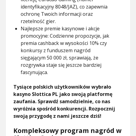
identyfikacyjny 8048/JAZ), co zapewnia
ochronę Twoich informacji oraz
rzetelność gier.
Najlepsze premie kasynowe i akcje
promocyjne: Codzienne propozycje, jak
premia cashback w wysokości 10% czy
konkursy z funduszem nagród
sięgającym 50 000 zł, sprawiają, że
rozgrywka staje się jeszcze bardziej
fascynująca.
Tysiące polskich użytkowników wybrało
kasyno Slottica PL jako swoją platformę
zaufania. Sprawdź samodzielnie, co nas
wyróżnia spośród konkurencji. Rozpocznij
swoją przygodę z nami jeszcze dziś!
Kompleksowy program nagród w