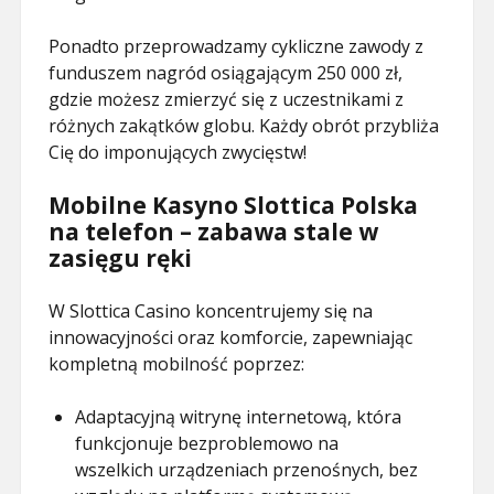
Ponadto przeprowadzamy cykliczne zawody z
funduszem nagród osiągającym 250 000 zł,
gdzie możesz zmierzyć się z uczestnikami z
różnych zakątków globu. Każdy obrót przybliża
Cię do imponujących zwycięstw!
Mobilne Kasyno Slottica Polska
na telefon – zabawa stale w
zasięgu ręki
W Slottica Casino koncentrujemy się na
innowacyjności oraz komforcie, zapewniając
kompletną mobilność poprzez:
Adaptacyjną witrynę internetową, która
funkcjonuje bezproblemowo na
wszelkich urządzeniach przenośnych, bez