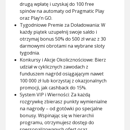
drugą wpłatę i uzyskaj do 100 free
spinów na automaty od Pragmatic Play
oraz Play’n GO.
Tygodniowe Premie za Doładowania: W
każdy piątek uzupełnij swoje saldo i
otrzymaj bonus 50% do 500 zł wraz z 30
darmowymi obrotami na wybrane sloty
tygodnia.
Konkursy i Akcje Okolicznościowe: Bierz
udział w cyklicznych zawodach z
funduszem nagród osiągającym nawet
100 000 zł lub korzystaj z okazjonalnych
promocji, jak cashback do 15%.
System VIP i Wierności: Za każdą
rozgrywkę zbierasz punkty wymienialne
na nagrody – od gotówki po specjalne
bonusy. Wspinając się w hierarchii
programu, otrzymujesz dostęp do
spersonalizowanych ofert oraz