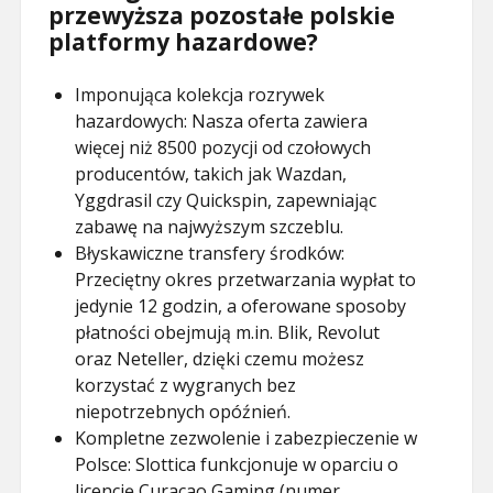
przewyższa pozostałe polskie
platformy hazardowe?
Imponująca kolekcja rozrywek
hazardowych: Nasza oferta zawiera
więcej niż 8500 pozycji od czołowych
producentów, takich jak Wazdan,
Yggdrasil czy Quickspin, zapewniając
zabawę na najwyższym szczeblu.
Błyskawiczne transfery środków:
Przeciętny okres przetwarzania wypłat to
jedynie 12 godzin, a oferowane sposoby
płatności obejmują m.in. Blik, Revolut
oraz Neteller, dzięki czemu możesz
korzystać z wygranych bez
niepotrzebnych opóźnień.
Kompletne zezwolenie i zabezpieczenie w
Polsce: Slottica funkcjonuje w oparciu o
licencję Curacao Gaming (numer