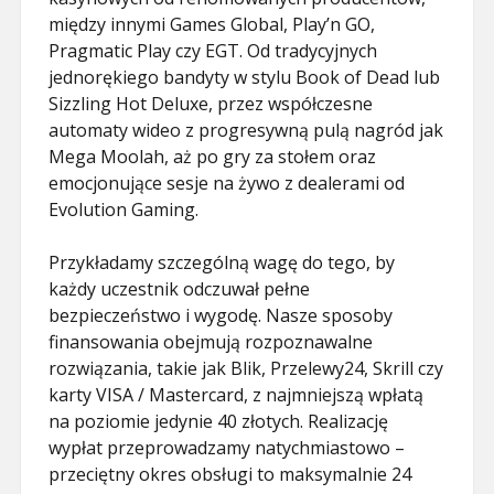
między innymi Games Global, Play’n GO,
Pragmatic Play czy EGT. Od tradycyjnych
jednorękiego bandyty w stylu Book of Dead lub
Sizzling Hot Deluxe, przez współczesne
automaty wideo z progresywną pulą nagród jak
Mega Moolah, aż po gry za stołem oraz
emocjonujące sesje na żywo z dealerami od
Evolution Gaming.
Przykładamy szczególną wagę do tego, by
każdy uczestnik odczuwał pełne
bezpieczeństwo i wygodę. Nasze sposoby
finansowania obejmują rozpoznawalne
rozwiązania, takie jak Blik, Przelewy24, Skrill czy
karty VISA / Mastercard, z najmniejszą wpłatą
na poziomie jedynie 40 złotych. Realizację
wypłat przeprowadzamy natychmiastowo –
przeciętny okres obsługi to maksymalnie 24