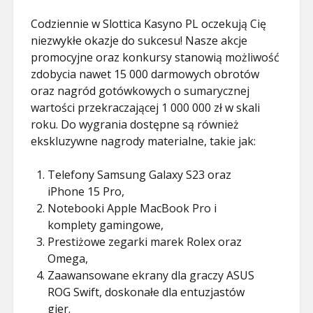
Codziennie w Slottica Kasyno PL oczekują Cię
niezwykłe okazje do sukcesu! Nasze akcje
promocyjne oraz konkursy stanowią możliwość
zdobycia nawet 15 000 darmowych obrotów
oraz nagród gotówkowych o sumarycznej
wartości przekraczającej 1 000 000 zł w skali
roku. Do wygrania dostępne są również
ekskluzywne nagrody materialne, takie jak:
Telefony Samsung Galaxy S23 oraz
iPhone 15 Pro,
Notebooki Apple MacBook Pro i
komplety gamingowe,
Prestiżowe zegarki marek Rolex oraz
Omega,
Zaawansowane ekrany dla graczy ASUS
ROG Swift, doskonałe dla entuzjastów
gier.