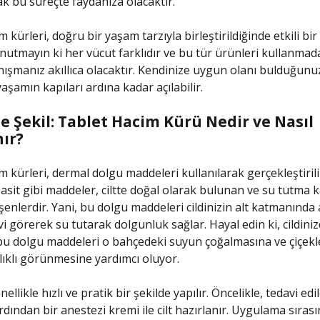
ak bu süreçte faydanıza olacaktır.
 kürleri, doğru bir yaşam tarzıyla birleştirildiğinde etkili bi
Unutmayın ki her vücut farklıdır ve bu tür ürünleri kullanmad
şmanız akıllıca olacaktır. Kendinize uygun olanı bulduğunuz
 yaşamın kapıları ardına kadar açılabilir.
e Şekil: Tablet Hacim Kürü Nedir ve Nasıl
ır?
m kürleri, dermal dolgu maddeleri kullanılarak gerçekleştirili
asit gibi maddeler, ciltte doğal olarak bulunan ve su tutma k
şenlerdir. Yani, bu dolgu maddeleri cildinizin alt katmanında 
i görerek su tutarak dolgunluk sağlar. Hayal edin ki, cildiniz
bu dolgu maddeleri o bahçedeki suyun çoğalmasına ve çiçekl
ğlıklı görünmesine yardımcı oluyor.
ellikle hızlı ve pratik bir şekilde yapılır. Öncelikle, tedavi ed
ardından bir anestezi kremi ile cilt hazırlanır. Uygulama sıras