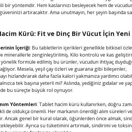
ili bir yöntemdir. Hem kaslarınızı besleyecek hem de vücud
üveninizi artıracaktır. Ama unutmayın, her şeyin başında sağ
acim Kürü: Fit ve Dinç Bir Vücut İçin Yen
rinin İçeriği
: Bu tabletlerin içerikleri genellikle bitkisel özle
e minerallerle zenginleştirilmiş. Kilo kontrolü ve kas gelişti
 yönelik formüle edilmiş bu ürünler, vücudun ihtiyaç duyduğ
ağlıyor. Mesela, yeşil çay özleri ve guarana gibi bileşenler,
yı hızlandırarak daha fazla kalori yakmanıza yardımcı olabi
alnızca tek başına yeterli mi? Aslında, yediğiniz gıdalar ve yap
 de bu süreçte büyük rol oynuyor.
anım Yöntemleri
: Tablet hacim kürü kullanırken, doğru za
kli de oldukça önemli. Her markanın önerdiği alım süreleri ve
lir. Ancak genel bir kural olarak, öğünlerden önce almak, sind
ekleyebilir. Ayrıca su tüketimini artırmak, sindirimi ve toksin