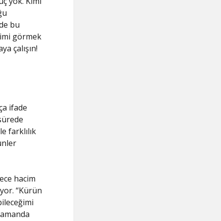
uç yok. Kimi
ğu
 de bu
işimi görmek
ya çalışın!
ça ifade
 sürede
e farklılık
ünler
dece hacim
iyor. “Kürün
ileceğimi
ı zamanda