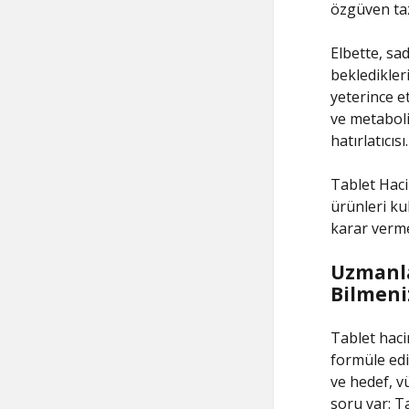
özgüven taz
Elbette, sa
bekledikleri
yeterince et
ve metaboli
hatırlatıcısı.
Tablet Hacim
ürünleri ku
karar vermes
Uzmanla
Bilmeni
Tablet haci
formüle edil
ve hedef, v
soru var: T