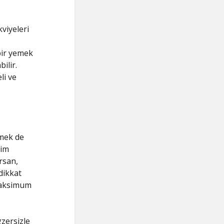
viyeleri
bir yemek
ilir.
li ve
rmek de
cim
rsan,
dikkat
 maksimum
zersizle