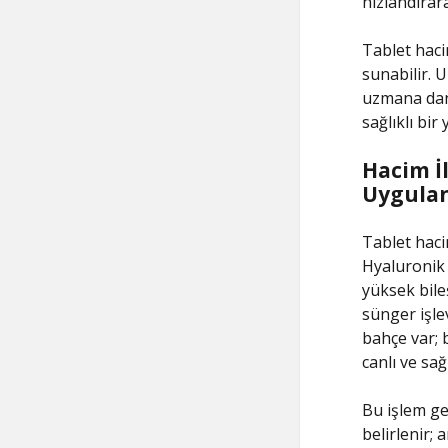
hızlandırar
Tablet hacim
sunabilir. 
uzmana danı
sağlıklı bir
Hacim İl
Uygulan
Tablet haci
Hyaluronik 
yüksek bile
sünger işlev
bahçe var; 
canlı ve sa
Bu işlem gen
belirlenir; 