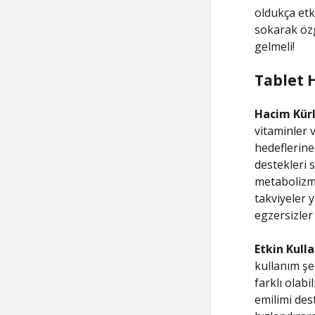
oldukça etk
sokarak özg
gelmeli!
Tablet H
Hacim Kürle
vitaminler v
hedeflerine
destekleri s
metabolizma
takviyeler y
egzersizler
Etkin Kull
kullanım şe
farklı olabi
emilimi dest