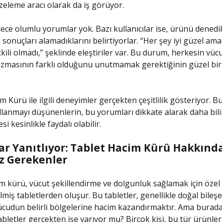
eleme aracı olarak da iş görüyor.
dece olumlu yorumlar yok. Bazı kullanıcılar ise, ürünü dened
 sonuçları alamadıklarını belirtiyorlar. “Her şey iyi güzel am
kili olmadı,” şeklinde eleştiriler var. Bu durum, herkesin vüc
zmasının farklı olduğunu unutmamak gerektiğinin güzel bir
 Kürü ile ilgili deneyimler gerçekten çeşitlilik gösteriyor. B
llanmayı düşünenlerin, bu yorumları dikkate alarak daha bilin
i kesinlikle faydalı olabilir.
r Yanıtlıyor: Tablet Hacim Kürü Hakkınd
z Gerekenler
m kürü, vücut şekillendirme ve dolgunluk sağlamak için özel
miş tabletlerden oluşur. Bu tabletler, genellikle doğal bileşe
ücudun belirli bölgelerine hacim kazandırmaktır. Ama burada
abletler gerçekten işe yarıyor mu? Birçok kişi, bu tür ürünler