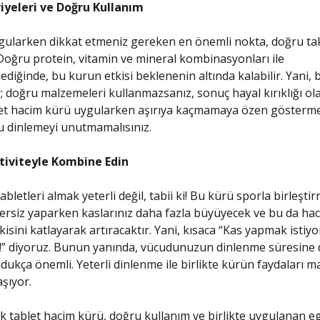
iyeleri ve Doğru Kullanım
ularken dikkat etmeniz gereken en önemli nokta, doğru tak
Doğru protein, vitamin ve mineral kombinasyonları ile
diğinde, bu kurun etkisi beklenenin altında kalabilir. Yani, 
ir; doğru malzemeleri kullanmazsanız, sonuç hayal kırıklığı olab
let hacim kürü uygularken aşırıya kaçmamaya özen gösterme
 dinlemeyi unutmamalısınız.
ktiviteyle Kombine Edin
bletleri almak yeterli değil, tabii ki! Bu kürü sporla birleşti
ersiz yaparken kaslarınız daha fazla büyüyecek ve bu da ha
isini katlayarak artıracaktır. Yani, kısaca “Kas yapmak istiyo
n!” diyoruz. Bunun yanında, vücudunuzun dinlenme süresine 
dukça önemli. Yeterli dinlenme ile birlikte kürün faydaları
aşıyor.
k tablet hacim kürü, doğru kullanım ve birlikte uygulanan eg