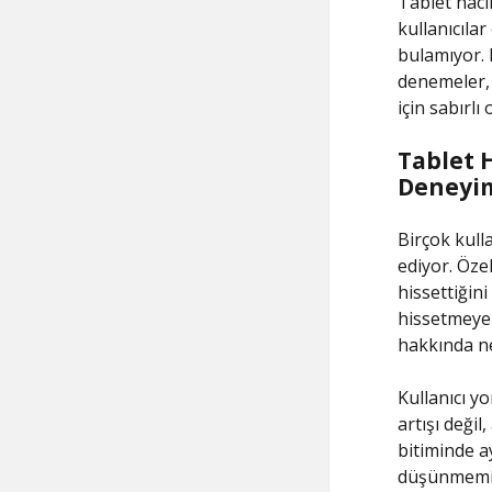
Tablet haci
kullanıcıla
bulamıyor. 
denemeler, 
için sabırlı
Tablet 
Deneyim
Birçok kull
ediyor. Özel
hissettiğini
hissetmeye b
hakkında ne
Kullanıcı y
artışı değil
bitiminde a
düşünmemişt