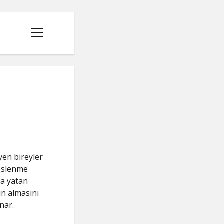
menüyü
aç
yen bireyler
beslenme
da yatan
in almasını
nar.