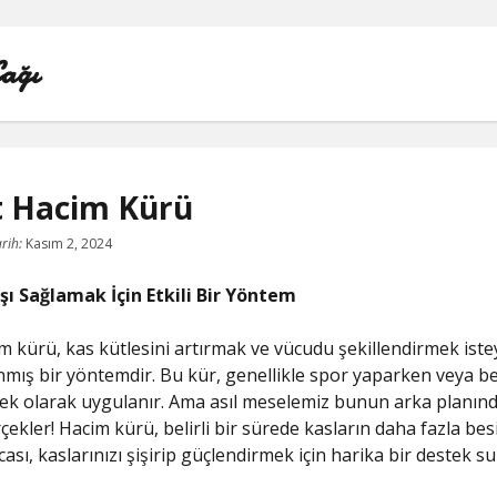
Çağı
t Hacim Kürü
LISTE
rih:
Kasım 2, 2024
REELS BEĞENI ATMA HILESI PARASIZ
şı Sağlamak İçin Etkili Bir Yöntem
SAYFA LISTESI
m kürü, kas kütlesini artırmak ve vücudu şekillendirmek iste
anmış bir yöntemdir. Bu kür, genellikle spor yaparken veya 
TWITTER BEĞENI HILESI ŞIFRESIZ
 ek olarak uygulanır. Ama asıl meselemiz bunun arka planın
çekler! Hacim kürü, belirli bir sürede kasların daha fazla bes
TWITTER PROFIL FOTO
cası, kaslarınızı şişirip güçlendirmek için harika bir destek su