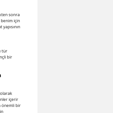
ikten sonra
a benim için
ut yapısının
u tür
çli bir
a
 olarak
nler içerir
 önemli bir
in