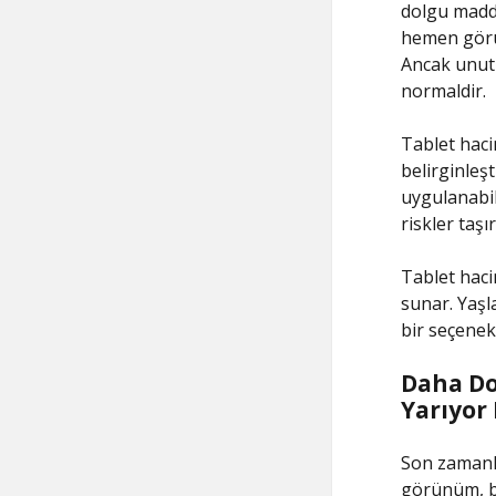
dolgu madde
hemen görül
Ancak unutm
normaldir.
Tablet hacim
belirginleş
uygulanabil
riskler taş
Tablet haci
sunar. Yaşl
bir seçenek
Daha Do
Yarıyor
Son zamanl
görünüm, bi