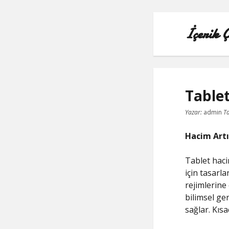
İçerik 
Table
Yazar:
admin
Ta
Hacim Artı
Tablet haci
için tasarl
rejimlerine
bilimsel ger
sağlar. Kısa