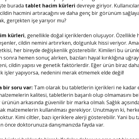
şte burada
tablet hacim kürleri
devreye giriyor. Kullanıcıla
, cildin hacmini artıracağını ve daha genç bir görünüm sağlaya
ak, gerçekten işe yarıyor mu?
im kürleri
, genellikle doğal içeriklerden oluşuyor. Özellikle
leşenler, cildin nemini artırırken, dolgunluk hissi veriyor. Am
etkisi, her bireyde değişkenlik gösterebilir. Kimileri bu ürünle
n sonra hemen sonuç alırken, bazıları hayal kırıklığına uğraya
i, cildin yapısı ve genetik faktörlerdir. Eğer ürün biraz dah
 işler yapıyorsa, nedenini merak etmemek elde değil!
 bir soru var:
Tam olarak bu tabletlerin içerikleri ne kadar e
alzemelerin kalitesi, tabletlerin başarılı olup olmamasını beli
r ürünün arkasında güvenilir bir marka olmalı. Sağlık açısın
ak malzemelerin kullanılması gerekiyor. Unutmayın ki, her
ktur. Kimi ciltler, bazı içeriklere alerji gösterebilir. Yani bu t
n önce doktorunuza danışmanızda fayda var.