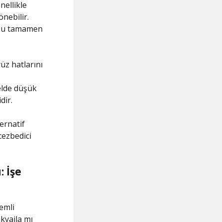
nellikle
nebilir.
; bu tamamen
yüz hatlarını
elde düşük
dir.
ernatif
cezbedici
 İşe
emli
kyajla mı