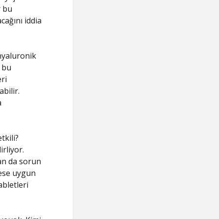
r bu
cağını iddia
 hyaluronik
a bu
ri
bilir.
a
tkili?
rliyor.
dan da sorun
kese uygun
abletleri