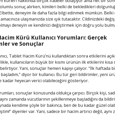
m kürleri hakkında birçok ifadeler dolaşıyor ama net bir son
r olumlu sonuç alırken, kimileri belki de bekledikleri dolgunlu
Elbette, deneyim ile daha fazla bilgi edinmek mümkün. Belki
amacınıza ulaşmanızda size ışık tutacaktır. Cildinizdeki değ
 olmayı deneyin ve kendinizi değiştirmek için doğru yolu bulma
Hacim Kürü Kullanıcı Yorumları: Gerçek
ler ve Sonuçlar
anıcı, Tablet Hacim Kürü’nü kullandıktan sonra etkilerini açık
likle, kullanıcıların büyük bir kısmı ürünün ilk etkilerini kısa
 belirtiyor. Yani, sonuçlar hemen kapıyı çalıyor. “İlk haftada bil
aşladım,” diyor bir kullanıcı. Bu tür geri bildirimler, yeni ür
 kadar heyecan verici olabileceğini gösteriyor.
orumları, sonuçlar konusunda oldukça çarpıcı. Birçok kişi, sa
, aynı zamanda vücutlarının şekillenmeye başladığını da bildir
ynada kendime şöyle bir bakınca, ben de bu kadar güzel olab
im!” diyenler var. Yani, sadece bir hacim artırıcı değil, ayn