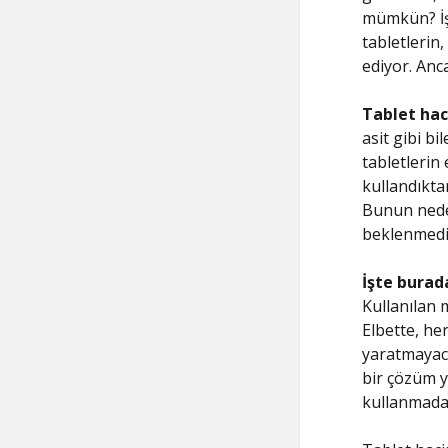
mümkün? İ
tabletlerin
ediyor. Anc
Tablet hac
asit gibi bi
tabletlerin 
kullandıkta
Bunun neden
beklenmedik
İşte burada
Kullanılan m
Elbette, he
yaratmayac
bir çözüm yo
kullanmada