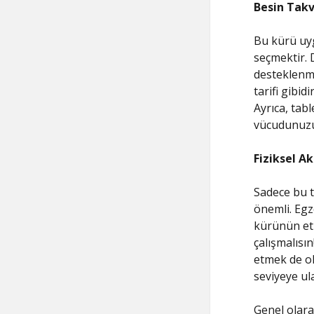
Besin Takv
Bu kürü uyg
seçmektir. 
desteklenme
tarifi gibid
Ayrıca, tab
vücudunuzu
Fiziksel A
Sadece bu ta
önemli. Egz
kürünün etk
çalışmalısı
etmek de ol
seviyeye ul
Genel olara