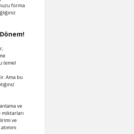
unuzu forma
lığınız
i Dönem!
r,
rme
u temel
lir. Ama bu
tığınız
manlama ve
 miktarları
irimi ve
 atımını