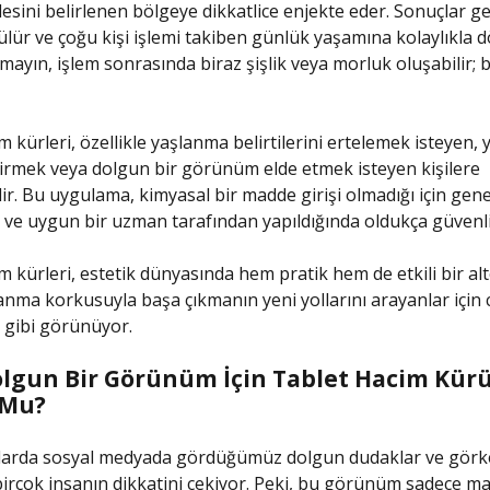
sini belirlenen bölgeye dikkatlice enjekte eder. Sonuçlar ge
ür ve çoğu kişi işlemi takiben günlük yaşamına kolaylıkla dö
ayın, işlem sonrasında biraz şişlik veya morluk oluşabilir
 kürleri, özellikle yaşlanma belirtilerini ertelemek isteyen, 
tirmek veya dolgun bir görünüm elde etmek isteyen kişilere
ir. Bu uygulama, kimyasal bir madde girişi olmadığı için gen
ır ve uygun bir uzman tarafından yapıldığında oldukça güvenli
m kürleri, estetik dünyasında hem pratik hem de etkili bir alt
anma korkusuyla başa çıkmanın yeni yollarını arayanlar için 
 gibi görünüyor.
lgun Bir Görünüm İçin Tablet Hacim Kürü:
 Mu?
arda sosyal medyada gördüğümüz dolgun dudaklar ve görk
rçok insanın dikkatini çekiyor. Peki, bu görünüm sadece ma