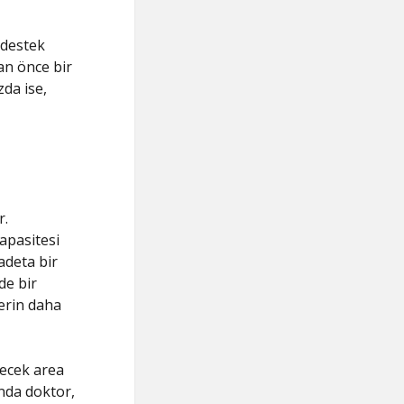
r destek
an önce bir
da ise,
r.
apasitesi
adeta bir
de bir
erin daha
ilecek area
ında doktor,