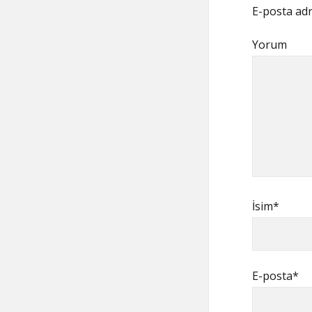
E-posta adr
Yorum
İsim*
E-posta*