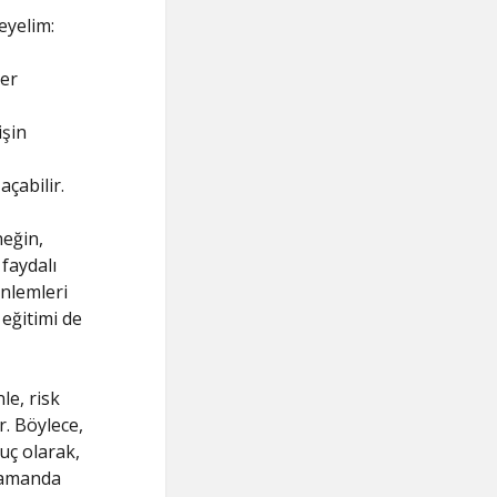
eyelim:
ler
işin
açabilir.
eğin,
faydalı
önlemleri
 eğitimi de
le, risk
. Böylece,
nuç olarak,
 zamanda