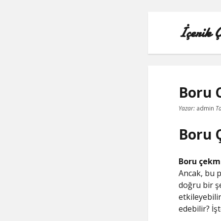
İçerik 
Boru C
Yazar:
admin
Ta
Boru Ç
Boru çekme
Ancak, bu p
doğru bir ş
etkileyebili
edebilir? İ