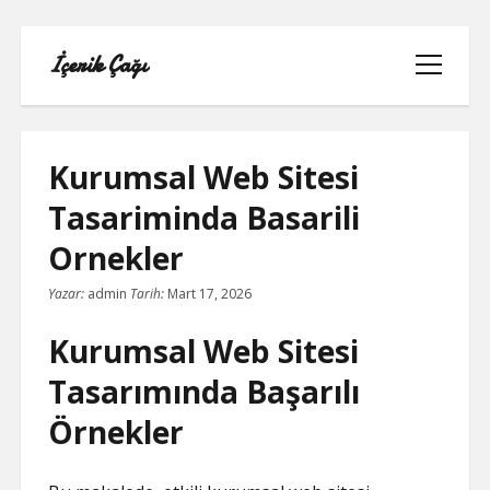
İçerik Çağı
menüyü
aç
Kurumsal Web Sitesi
Tasariminda Basarili
LISTE
Ornekler
REELS BEĞENI ATMA HILESI PARASIZ
Yazar:
admin
Tarih:
Mart 17, 2026
SAYFA LISTESI
Kurumsal Web Sitesi
Tasarımında Başarılı
TWITTER BEĞENI HILESI ŞIFRESIZ
Örnekler
TWITTER PROFIL FOTO