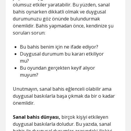
olumsuz etkiler yaratabilir. Bu yüzden, sanal
bahis oynarken dikkatli olmak ve duygusal
durumunuzu göz önünde bulundurmak
önemlidir. Bahis yapmadan önce, kendinize şu
soruları sorun:
Bu bahis benim için ne ifade ediyor?
Duygusal durumum bu kararı etkiliyor
mu?
Bu oyundan gerçekten keyif alıyor
muyum?
Unutmayın, sanal bahis eğlenceli olabilir ama
duygusal baskılarla başa çıkmak da bir o kadar
önemlidir.
Sanal bahis dünyası,
birçok kişiyi etkileyen
duygusal baskılarla doludur. Bu yazıda, sanal