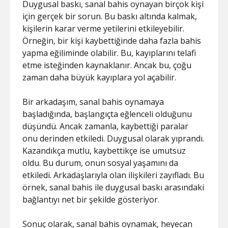
Duygusal baskı, sanal bahis oynayan birçok kişi
için gerçek bir sorun. Bu baskı altında kalmak,
kişilerin karar verme yetilerini etkileyebilir.
Örneğin, bir kişi kaybettiğinde daha fazla bahis
yapma eğiliminde olabilir. Bu, kayıplarını telafi
etme isteğinden kaynaklanır. Ancak bu, çoğu
zaman daha büyük kayıplara yol açabilir.
Bir arkadaşım, sanal bahis oynamaya
başladığında, başlangıçta eğlenceli olduğunu
düşündü. Ancak zamanla, kaybettiği paralar
onu derinden etkiledi. Duygusal olarak yıprandı.
Kazandıkça mutlu, kaybettikçe ise umutsuz
oldu. Bu durum, onun sosyal yaşamını da
etkiledi. Arkadaşlarıyla olan ilişkileri zayıfladı. Bu
örnek, sanal bahis ile duygusal baskı arasındaki
bağlantıyı net bir şekilde gösteriyor.
Sonuç olarak, sanal bahis oynamak, heyecan